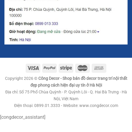
vẻ đẹp lâu dài. Sản phẩm đồng hồ này có kết cấu kim loại
chắc chắn, giúp tăng tính ổn định và lâu bền cho đồng hồ.
Phong Cách Thiết Kế: Bắc Âu Tinh Tế Và Hiện
Đại
Phong cách Bắc Âu (Scandinavian) là một phong cách
thiết kế nổi bật với sự tối giản, tinh tế và gần gũi với thiên
nhiên. Đồng hồ treo tường cánh quạt thời gian mang đậm
ảnh hưởng của phong cách này, với thiết kế đơn giản
nhưng rất tinh tế, tạo ra một không gian sống thanh thoát
Copyright 2026 ©
Công Decor - Shop bán đồ decor trang trí nội thất
và sang trọng. Sự kết hợp giữa các vật liệu cao cấp và thiết
đẹp phong cách hiện đại uy tín ở Hà Nội
kế tối giản giúp đồng hồ này dễ dàng hòa hợp với mọi kiểu
Địa chỉ: Số 75 Phố Chùa Quỳnh - P. Quỳnh Lôi - Q. Hai Bà Trưng - Hà
nội thất khác nhau.
Nội, Việt Nam
Điện thoại: 0899.01.3333 - Website: www.congdecor.com
[congdecor_assistant]