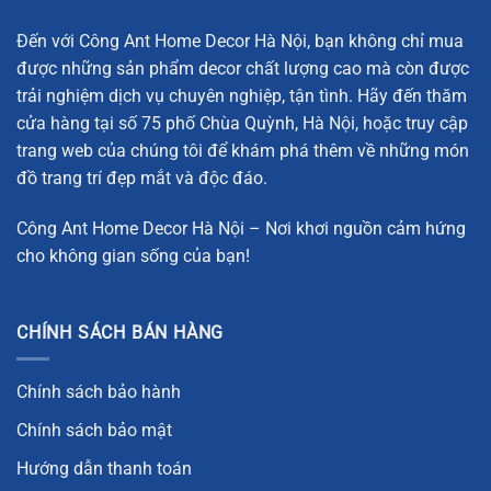
Đến với Công Ant Home Decor Hà Nội, bạn không chỉ mua
được những sản phẩm decor chất lượng cao mà còn được
trải nghiệm dịch vụ chuyên nghiệp, tận tình. Hãy đến thăm
cửa hàng tại số 75 phố Chùa Quỳnh, Hà Nội, hoặc truy cập
trang web của chúng tôi để khám phá thêm về những món
đồ trang trí đẹp mắt và độc đáo.
Công Ant Home Decor Hà Nội – Nơi khơi nguồn cảm hứng
cho không gian sống của bạn!
Đồng hồ treo tường cánh quạt thời gian decor phòng khách
kiểu đơn giản
Vật Liệu Cao Cấp: Tấm Thân Thiện Với Môi
CHÍNH SÁCH BÁN HÀNG
Trường Nhập Khẩu Và Kim Loại
Chính sách bảo hành
Đồng hồ treo tường cánh quạt thời gian được làm từ
những vật liệu cao cấp như tấm thân thiện với môi trường
Chính sách bảo mật
nhập khẩu và kim loại. Sự kết hợp giữa các vật liệu này
Hướng dẫn thanh toán
không chỉ đảm bảo độ bền cao mà còn mang lại vẻ đẹp