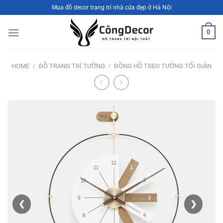
Bỏ
Mua đồ decor trang trí nhà cửa đẹp ở Hà Nội
qua
nội
0
dung
HOME
/
ĐỒ TRANG TRÍ TƯỜNG
/
ĐỒNG HỒ TREO TƯỜNG TỐI GIẢN
❮
❯