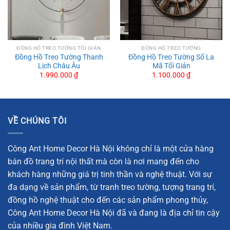
cách Bắc Âu, nổi bật với sự tối giản nhưng vô cùng tinh tế.
Đồng Hồ Treo Tường Trục Dài Tinh Tế
Đồng Hồ Treo Tường Không Số Sang Trọng
ĐỒNG HỒ TREO TƯỜNG TỐI GIẢN
ĐỒNG HỒ TREO TƯỜNG
Đồng Hồ Treo Tường Thanh
Đồng Hồ Treo Tường Số La
Đồng Hồ Treo Tường Vòng Tròn Lịch Lãm
Lịch Châu Âu
Mã Tối Giản
1.990.000
₫
1.100.000
₫
Đồng Hồ Treo Tường Đơn Giản, Phong Cách
Đồng Hồ Treo Tường Giao Thoa Hiện Đại
VỀ CHÚNG TÔI
Công Ant Home Decor Hà Nội không chỉ là một cửa hàng
bán đồ trang trí nội thất mà còn là nơi mang đến cho
khách hàng những giá trị tinh thần và nghệ thuật. Với sự
đa dạng về sản phẩm, từ tranh treo tường, tượng trang trí,
đồng hồ nghệ thuật cho đến các sản phẩm phong thủy,
Công Ant Home Decor Hà Nội đã và đang là địa chỉ tin cậy
của nhiều gia đình Việt Nam.