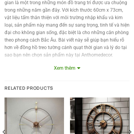
gian là một trong những món đồ trang trí được ưa chuộng
trong những năm gần đây. Với kích thước 60cm x 73cm,
vật liệu tấm thân thiện với môi trường nhập khẩu và kim
loại, sản phẩm này mang đến sự sang trọng, tinh tế và hiện
đại cho không gian sống, đặc biệt là cho những căn phòng
theo phong cách Bắc Âu. Bài viết này sẽ giúp bạn hiểu rõ
hơn về đồng hồ treo tường cánh quạt thời gian và lý do tại
sao bạn nên chọn sản phẩm này tại Anthomedecor.
Giới Thiệu Về Đồng Hồ Treo Tường Cánh Quạt
Xem thêm
Thời Gian
Đồng hồ treo tường cánh quạt thời gian là sự kết hợp giữa
RELATED PRODUCTS
thiết kế độc đáo và chức năng hữu ích. Với thiết kế cánh
quạt cách điệu, đồng hồ này không chỉ giúp bạn theo dõi
thời gian mà còn là một điểm nhấn nổi bật cho không gian
sống. Kích thước của sản phẩm là 60cm x 73cm, rất phù
hợp để treo trong phòng khách, tạo ra một không gian
sang trọng và hiện đại. Thiết kế này mang đậm phong