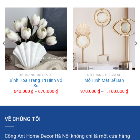
ĐỒ TRANG TRÍ GIÁ RẺ
ĐỒ TRANG TRÍ GIÁ RẺ
Bình Hoa Trang Trí Hình Vỏ
Mô Hình Mắt Để Bàn
Sò
640.000
₫
–
670.000
₫
970.000
₫
–
1.160.000
₫
Tượng Đầu Ngựa Tối Giản
VỀ CHÚNG TÔI
Cánh Lông Vũ Tự Do
Tượng Mèo Nghệ Thuật
Công Ant Home Decor Hà Nội không chỉ là một cửa hàng