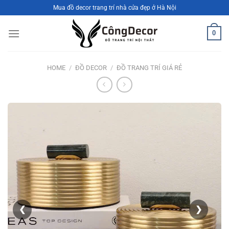
Bỏ
Mua đồ decor trang trí nhà cửa đẹp ở Hà Nội
qua
nội
0
dung
HOME
/
ĐỒ DECOR
/
ĐỒ TRANG TRÍ GIÁ RẺ
❮
❯