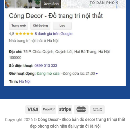
Ý Nghĩa Phong Thủy Của Hộp Đựng Mạ Vàng
Copyright 2026 ©
Công Decor - Shop bán đồ decor trang trí nội thất
Decor
đẹp phong cách hiện đại uy tín ở Hà Nội