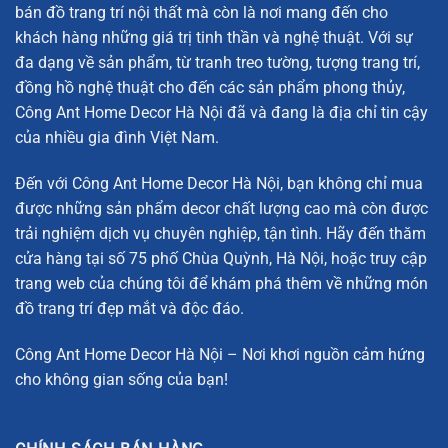
Tượng Voi Pha Lê Biển Sâu
bán đồ trang trí nội thất mà còn là nơi mang đến cho
khách hàng những giá trị tinh thần và nghệ thuật. Với sự
Quả Cầu Phúc Lộc
đa dạng về sản phẩm, từ tranh treo tường, tượng trang trí,
Thông Số Kỹ Thuật Của Sản Phẩm
đồng hồ nghệ thuật cho đến các sản phẩm phong thủy,
Công Ant Home Decor Hà Nội đã và đang là địa chỉ tin cậy
Kích thước nhỏ:
D11.5cm x R11.5cm x C8cm
của nhiều gia đình Việt Nam.
Kích thước lớn:
D15cm x R15cm x C8cm
Đến với Công Ant Home Decor Hà Nội, bạn không chỉ mua
Chất liệu:
Đá cẩm thạch, nhôm mạ vàng
được những sản phẩm decor chất lượng cao mà còn được
Chất Liệu Cao Cấp: Đá Cẩm Thạch và Nhôm Mạ Vàng
trải nghiệm dịch vụ chuyên nghiệp, tận tình. Hãy đến thăm
cửa hàng tại số 75 phố Chùa Quỳnh, Hà Nội, hoặc truy cập
Đá cẩm thạch và nhôm mạ vàng là hai chất liệu cao cấp,
trang web của chúng tôi để khám phá thêm về những món
được sử dụng rộng rãi trong các sản phẩm decor sang
đồ trang trí đẹp mắt và độc đáo.
trọng. Đá cẩm thạch, với vẻ đẹp tự nhiên và bền bỉ, mang
đến sự sang trọng và độc đáo cho sản phẩm. Nhôm mạ
Công Ant Home Decor Hà Nội – Nơi khơi nguồn cảm hứng
vàng không chỉ làm tăng thêm vẻ đẹp bên ngoài mà còn
cho không gian sống của bạn!
giúp bảo vệ sản phẩm khỏi các yếu tố bên ngoài, duy trì
được sự sáng bóng lâu dài. Sự kết hợp giữa đá cẩm thạch
và nhôm mạ vàng tạo ra một sản phẩm không chỉ có tính