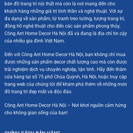
bán đồ trang trí nội thất mà còn là nơi mang đến cho
Mẫu hươu hoa anh đào để bàn đẹp mắt
khách hàng những giá trị tinh thần và nghệ thuật. Với sự
đa dạng về sản phẩm, từ tranh treo tường, tượng trang trí,
Thông Tin Về Sản Phẩm Hươu Hoa Anh Đào Để Bàn
đồng hồ nghệ thuật cho đến các sản phẩm phong thủy,
Hươu hoa anh đào để bàn được chế tác từ đồng nguyên
Công Ant Home Decor Hà Nội đã và đang là địa chỉ tin cậy
chất, với thiết kế tinh xảo và sắc nét. Dưới đây là các thông
của nhiều gia đình Việt Nam.
tin chi tiết về sản phẩm:
Đến với Công Ant Home Decor Hà Nội, bạn không chỉ mua
Kích thước nhỏ:
D21,5cm x R8,5cm x C24,5cm, nặng
được những sản phẩm decor chất lượng cao mà còn được
1.2kg
trải nghiệm dịch vụ chuyên nghiệp, tận tình. Hãy đến thăm
cửa hàng tại số 75 phố Chùa Quỳnh, Hà Nội, hoặc truy cập
Kích thước lớn:
D36cm x R13cm x C40cm, nặng 3.3kg
trang web của chúng tôi để khám phá thêm về những món
Chất liệu:
Đồng cao cấp
đồ trang trí đẹp mắt và độc đáo.
Với hai kích thước nhỏ và lớn, hươu hoa anh đào để bàn
Công Ant Home Decor Hà Nội – Nơi khơi nguồn cảm hứng
rất dễ dàng lựa chọn cho không gian sống của bạn. Chất
cho không gian sống của bạn!
liệu đồng mang lại độ bền cao và giữ được vẻ đẹp lâu dài.
Các chi tiết tinh tế trên tượng hươu như hoa anh đào, cành
lá đều được hoàn thiện tỉ mỉ, tạo nên một tác phẩm nghệ