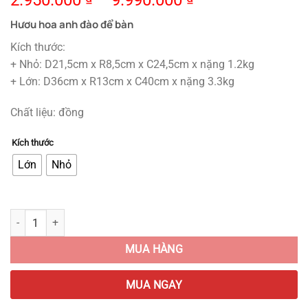
2.950.000
–
9.990.000
Hươu hoa anh đào để bàn
Kích thước:
+ Nhỏ: D21,5cm x R8,5cm x C24,5cm x nặng 1.2kg
+ Lớn: D36cm x R13cm x C40cm x nặng 3.3kg
Chất liệu: đồng
Kích thước
Lớn
Nhỏ
Hươu Hoa Anh Đào Để Bàn quantity
MUA HÀNG
MUA NGAY