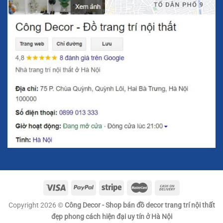
tượng hươu hoa anh đào mang đến sự hòa hợp giữa
sức khỏe, sự bình an và thịnh vượng. Đặt tượng hươu
hoa anh đào trong không gian sống giúp gia chủ thu
hút tài lộc và may mắn, đồng thời xua đuổi năng lượng
xấu.
Chất liệu đồng cao cấp:
Tượng hươu hoa anh đào được
làm từ đồng nguyên chất, mang lại độ bền cao và giữ
được vẻ đẹp lâu dài. Đồng là vật liệu phong thủy có khả
năng lưu giữ năng lượng tốt, giúp gia chủ duy trì sự
thịnh vượng và phát triển bền vững.
Ứng dụng linh hoạt:
Hươu hoa anh đào để bàn có thể
được đặt ở nhiều vị trí khác nhau trong không gian
sống. Từ phòng khách, bàn làm việc, cho đến phòng
ngủ, sản phẩm không chỉ làm đẹp không gian mà còn
mang lại năng lượng tích cực cho gia chủ.
Copyright 2026 ©
Công Decor - Shop bán đồ decor trang trí nội thất
đẹp phong cách hiện đại uy tín ở Hà Nội