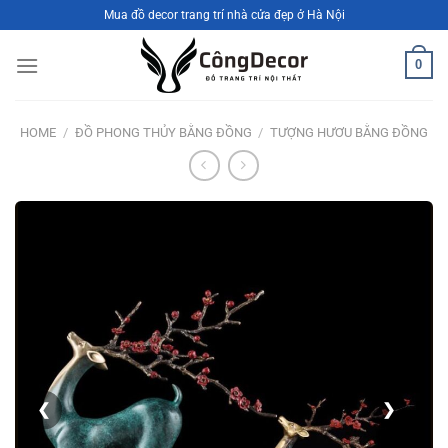
Bỏ
Mua đồ decor trang trí nhà cửa đẹp ở Hà Nội
qua
nội
0
dung
HOME
/
ĐỒ PHONG THỦY BẰNG ĐỒNG
/
TƯỢNG HƯƠU BẰNG ĐỒNG
❮
❯