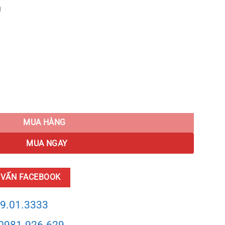
g
quantity
MUA HÀNG
MUA NGAY
 VẤN FACEBOOK
9.01.3333
0981.926.629