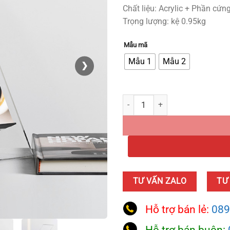
Chất liệu: Acrylic + Phần cứn
Trọng lượng: kệ 0.95kg
Mẫu mã
Mẫu 1
Mẫu 2
❯
Kệ Trưng Bày Tạp Chí Sang Trọng 
TƯ VẤN ZALO
TƯ
Hỗ trợ bán lẻ:
089
Hỗ trợ bán buôn: