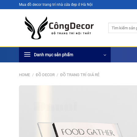
Bỏ
Mua đồ decor trang trí nhà cửa đẹp ở Hà Nội
qua
nội
Search
dung
for:
Danh mục sản phẩm
HOME
/
ĐỒ DECOR
/
ĐỒ TRANG TRÍ GIÁ RẺ