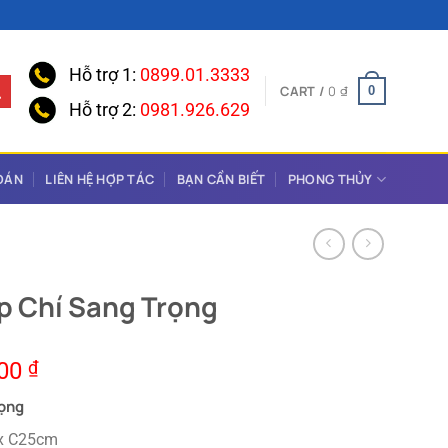
Hỗ trợ 1:
0899.01.3333
CART /
0
₫
0
Hỗ trợ 2:
0981.926.629
OÁN
LIÊN HỆ HỢP TÁC
BẠN CẦN BIẾT
PHONG THỦY
p Chí Sang Trọng
000
₫
rọng
 x C25cm