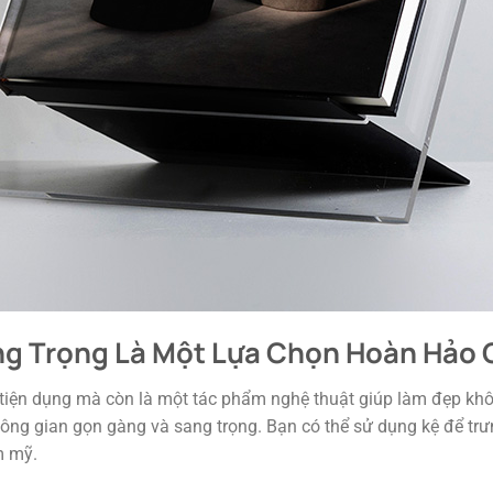
ang Trọng Là Một Lựa Chọn Hoàn Hảo 
 tiện dụng mà còn là một tác phẩm nghệ thuật giúp làm đẹp khôn
g gian gọn gàng và sang trọng. Bạn có thể sử dụng kệ để trưn
m mỹ.