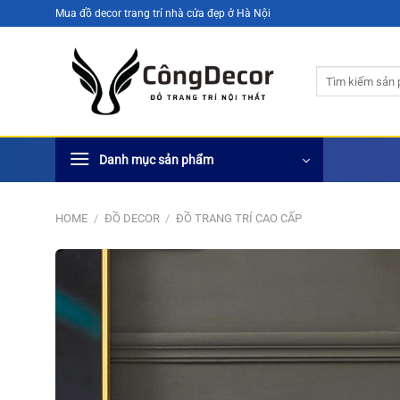
Bỏ
Mua đồ decor trang trí nhà cửa đẹp ở Hà Nội
qua
nội
Search
dung
for:
Danh mục sản phẩm
HOME
/
ĐỒ DECOR
/
ĐỒ TRANG TRÍ CAO CẤP