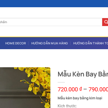
HOME DECOR
HƯỚNG DẪN MUA HÀNG
HƯỚNG DẪN THÀNH T
Mẫu Kèn Bay Bằ
720.000
₫
–
790.00
Mẫu kèn bay bằng kim loại
Kích thước: