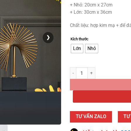
+ Nhỏ: 20cm x 27cm
+ Lớn: 30cm x 36cm
Chất liệu: hợp kim mạ + đế đ
❯
Kích thước
Lớn
Nhỏ
Mẫu Kèn Bay Bằng Kim Loại quant
TƯ VẤN ZALO
TƯ