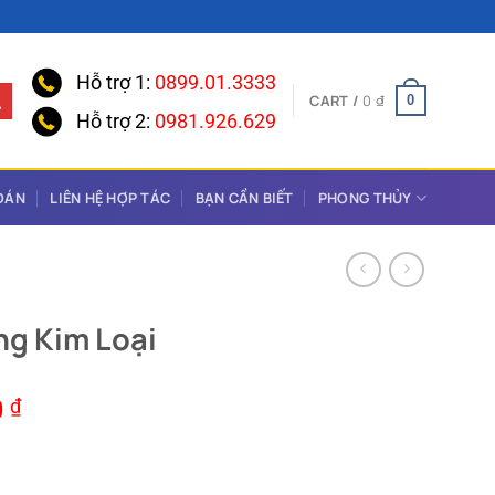
Hỗ trợ 1:
0899.01.3333
CART /
0
₫
0
Hỗ trợ 2:
0981.926.629
OÁN
LIÊN HỆ HỢP TÁC
BẠN CẦN BIẾT
PHONG THỦY
ng Kim Loại
0
₫