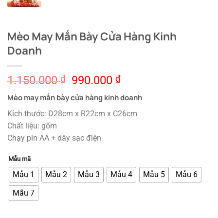
Mèo May Mắn Bày Cửa Hàng Kinh
Doanh
Original
Current
1.150.000
₫
990.000
₫
price
price
Mèo may mắn bày cửa hàng kinh doanh
was:
is:
1.150.000 ₫.
990.000 ₫.
Kích thước: D28cm x R22cm x C26cm
Chất liệu: gốm
Chạy pin AA + dây sạc điện
Mẫu mã
Mẫu 1
Mẫu 2
Mẫu 3
Mẫu 4
Mẫu 5
Mẫu 6
Mẫu 7