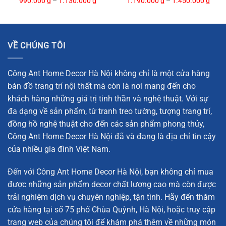
990.000
₫
–
1.130.000
₫
1.190.000
₫
–
1.450.000
₫
Trong văn hóa Á Đông, mèo may mắn, hay còn gọi là
“Maneki Neko”, là biểu tượng của sự chào đón và thu hút
tài lộc. Chú mèo may mắn với bàn tay vẫy chào luôn được
VỀ CHÚNG TÔI
coi là biểu tượng của sự giàu có, thịnh vượng và may mắn.
Việc đặt
Mèo may mắn bày cửa hàng kinh doanh
trong
Công Ant Home Decor Hà Nội không chỉ là một cửa hàng
không gian kinh doanh không chỉ giúp tạo ra một không
bán đồ trang trí nội thất mà còn là nơi mang đến cho
khí vui vẻ, ấm áp mà còn mang lại sự thuận lợi, thu hút
khách hàng những giá trị tinh thần và nghệ thuật. Với sự
khách hàng và tài lộc. Đặc biệt, sản phẩm của
đa dạng về sản phẩm, từ tranh treo tường, tượng trang trí,
Anthomedecor
còn có các chi tiết trang trí tinh xảo như các
đồng hồ nghệ thuật cho đến các sản phẩm phong thủy,
đồng tiền vàng, mèo con và các biểu tượng mang đậm dấu
Công Ant Home Decor Hà Nội đã và đang là địa chỉ tin cậy
ấn văn hóa phương Đông, giúp làm nổi bật không gian của
của nhiều gia đình Việt Nam.
bạn.
Đến với Công Ant Home Decor Hà Nội, bạn không chỉ mua
Với sự kết hợp hoàn hảo giữa màu sắc tươi sáng và thiết
được những sản phẩm decor chất lượng cao mà còn được
kế thanh lịch, sản phẩm này sẽ giúp không gian của bạn
trải nghiệm dịch vụ chuyên nghiệp, tận tình. Hãy đến thăm
thêm phần sinh động và thu hút năng lượng tích cực.
cửa hàng tại số 75 phố Chùa Quỳnh, Hà Nội, hoặc truy cập
Không chỉ là một món đồ decor trang trí,
Mèo may mắn
trang web của chúng tôi để khám phá thêm về những món