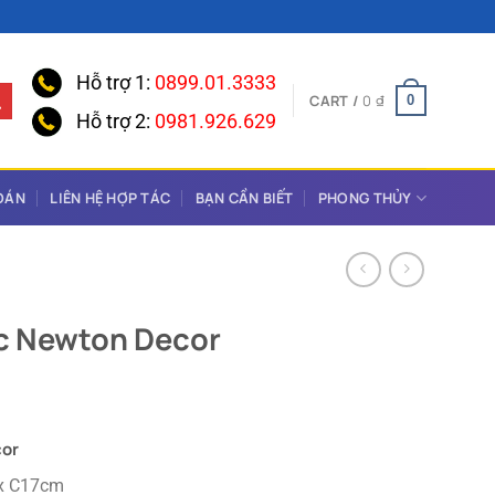
Hỗ trợ 1:
0899.01.3333
CART /
0
₫
0
Hỗ trợ 2:
0981.926.629
OÁN
LIÊN HỆ HỢP TÁC
BẠN CẦN BIẾT
PHONG THỦY
c Newton Decor
cor
 x C17cm