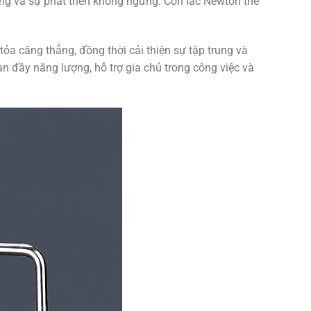
ng và sự phát triển không ngừng. Con lắc Newton thể
tỏa căng thẳng, đồng thời cải thiện sự tập trung và
n đầy năng lượng, hỗ trợ gia chủ trong công việc và