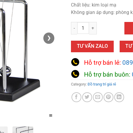
Chất liệu: kim loại mạ
Không gian áp dụng: phòng 
Mô Hình Con Lắc Newton Decor q
❯
TƯ VẤN ZALO
TƯ
Hỗ trợ bán lẻ:
089
Hỗ trợ bán buôn:
Category:
Đồ trang trí giá rẻ