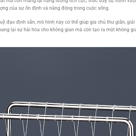
ắt mà còn mang lại năng lượng tích cực, thúc đẩy sự thịnh vượ
 tượng của sự ổn định và năng động trong cuộc sống.
uỹ đạo định sẵn, mô hình này có thể giúp gia chủ thư giãn, giải 
ang lại sự hài hòa cho không gian mà còn tạo ra một không gia