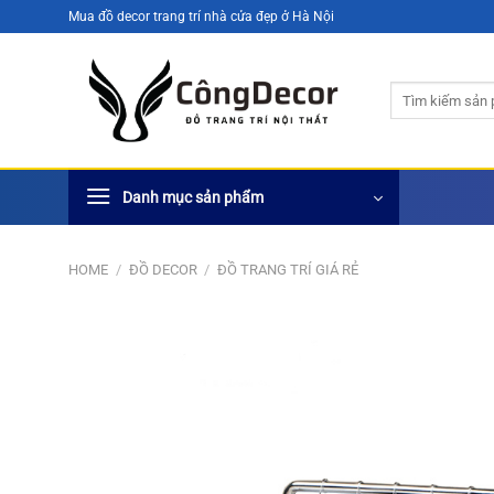
Bỏ
Mua đồ decor trang trí nhà cửa đẹp ở Hà Nội
qua
nội
Search
dung
for:
Danh mục sản phẩm
HOME
/
ĐỒ DECOR
/
ĐỒ TRANG TRÍ GIÁ RẺ