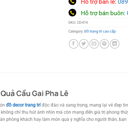
Hỗ trợ bán lẻ:
089
Hỗ trợ bán buôn:
SKU:
CD474
Category:
Đồ trang trí cao cấp
 Quả Cầu Gai Pha Lê
món
đồ decor trang trí
độc đáo và sang trọng, mang lại vẻ đẹp ti
hông chỉ thu hút ánh nhìn mà còn mang đến giá trị phong thủy 
vi, bàn phòng khách hay làm món quà ý nghĩa cho người thân, bạn 