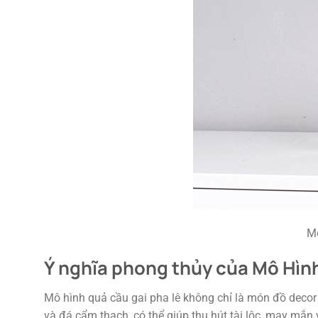
Mô
Ý nghĩa phong thủy của Mô Hìn
Mô hình quả cầu gai pha lê không chỉ là món đồ decor t
và đá cẩm thạch, có thể giúp thu hút tài lộc, may mắn 