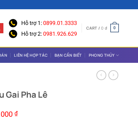
Hỗ trợ 1:
0899.01.3333
CART /
0
₫
0
Hỗ trợ 2:
0981.926.629
OÁN
LIÊN HỆ HỢP TÁC
BẠN CẦN BIẾT
PHONG THỦY
u Gai Pha Lê
.000
₫