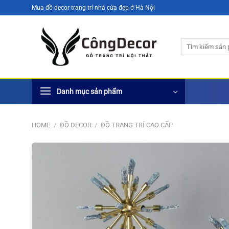
Bỏ
Mua đồ decor trang trí nhà cửa đẹp ở Hà Nội
qua
nội
Search
dung
for:
Danh mục sản phẩm
HOME
/
ĐỒ DECOR
/
ĐỒ TRANG TRÍ CAO CẤP