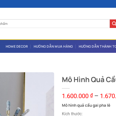
HOME DECOR
HƯỚNG DẪN MUA HÀNG
HƯỚNG DẪN THÀNH T
Mô Hình Quả Cầ
1.600.000
₫
–
1.670
Mô hình quả cầu gai pha lê
Kích thước: