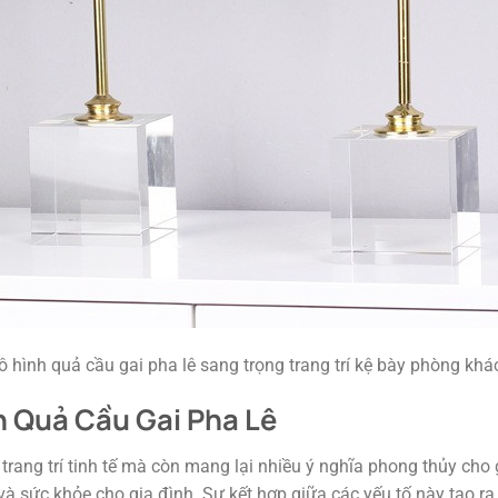
 hình quả cầu gai pha lê sang trọng trang trí kệ bày phòng khá
h Quả Cầu Gai Pha Lê
rang trí tinh tế mà còn mang lại nhiều ý nghĩa phong thủy cho g
và sức khỏe cho gia đình. Sự kết hợp giữa các yếu tố này tạo ra