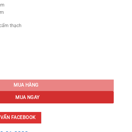
cm
cm
á cẩm thạch
tity
MUA HÀNG
MUA NGAY
 VẤN FACEBOOK