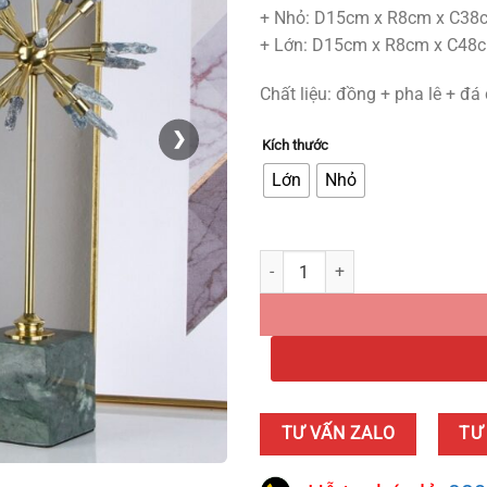
+ Nhỏ: D15cm x R8cm x C38
+ Lớn: D15cm x R8cm x C48
Chất liệu: đồng + pha lê + đ
❯
Kích thước
Lớn
Nhỏ
Mô Hình Quả Cầu Gai Pha Lê quan
TƯ VẤN ZALO
TƯ