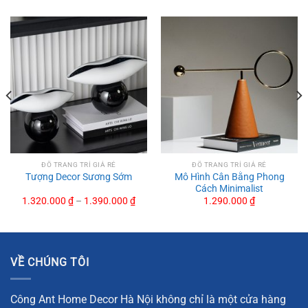
ĐỒ TRANG TRÍ GIÁ RẺ
ĐỒ TRANG TRÍ GIÁ RẺ
Mô Hình Cân Bằng Phong
Tượng Decor Sương Sớm
Cách Minimalist
1.320.000
₫
–
1.390.000
₫
1.290.000
₫
Tượng Đầu Ngựa Tối Giản
Cánh Lông Vũ Tự Do
VỀ CHÚNG TÔI
Tượng Mèo Nghệ Thuật
Tượng Voi Pha Lê Biển Sâu
Công Ant Home Decor Hà Nội không chỉ là một cửa hàng