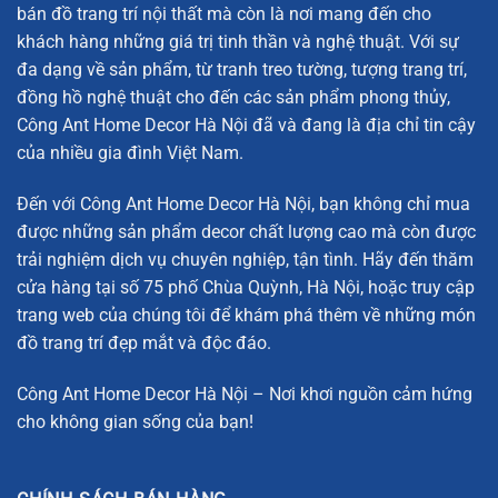
Quả Cầu Phúc Lộc
bán đồ trang trí nội thất mà còn là nơi mang đến cho
khách hàng những giá trị tinh thần và nghệ thuật. Với sự
Giới Thiệu Về Mô Hình Sao Hỏa Decor Tinh Tế
đa dạng về sản phẩm, từ tranh treo tường, tượng trang trí,
Mô Hình Sao Hỏa Decor Tinh Tế
là sản phẩm đồ decor
đồng hồ nghệ thuật cho đến các sản phẩm phong thủy,
trang trí cao cấp được chế tác từ pha lê, với kích thước vừa
Công Ant Home Decor Hà Nội đã và đang là địa chỉ tin cậy
phải nhưng rất dễ dàng thu hút ánh nhìn của bất kỳ ai khi
của nhiều gia đình Việt Nam.
bước vào không gian. Sản phẩm này đặc biệt phù hợp với
Đến với Công Ant Home Decor Hà Nội, bạn không chỉ mua
những không gian hiện đại và sang trọng, từ phòng khách
được những sản phẩm decor chất lượng cao mà còn được
đến các góc thư giãn hay bàn làm việc.
trải nghiệm dịch vụ chuyên nghiệp, tận tình. Hãy đến thăm
Mô Hình Sao Hỏa
được thiết kế theo hình dáng của hành
cửa hàng tại số 75 phố Chùa Quỳnh, Hà Nội, hoặc truy cập
tinh Sao Hỏa, mang đến vẻ đẹp đặc biệt với những chi tiết
trang web của chúng tôi để khám phá thêm về những món
tỉ mỉ, mô phỏng chính xác các vòng quỹ đạo xung quanh.
đồ trang trí đẹp mắt và độc đáo.
Sản phẩm này không chỉ là một món đồ trang trí mà còn
Công Ant Home Decor Hà Nội – Nơi khơi nguồn cảm hứng
mang lại sự cân bằng và hài hòa cho không gian sống của
cho không gian sống của bạn!
bạn. Dưới đây là những thông số cơ bản của sản phẩm:
Kích thước nhỏ:
D15cm x R7cm x C17cm