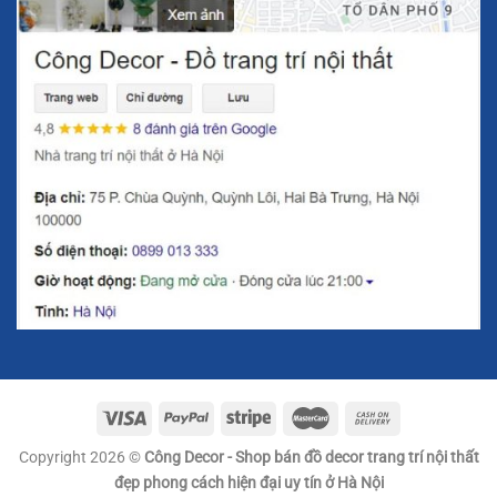
tìm kiếm sự thay đổi tích cực, mạnh mẽ và sự vươn lên
trong cuộc sống.
Bên cạnh đó, với chất liệu pha lê trong suốt, sản phẩm này
còn mang lại sự thanh thoát và hài hòa, giúp xua đuổi
năng lượng xấu, tạo sự cân bằng cho không gian sống của
gia đình bạn. Đặt
Mô Hình Sao Hỏa
ở những vị trí trung
tâm trong phòng khách hoặc nơi làm việc sẽ mang lại may
mắn và tài lộc cho gia chủ.
Copyright 2026 ©
Công Decor - Shop bán đồ decor trang trí nội thất
đẹp phong cách hiện đại uy tín ở Hà Nội