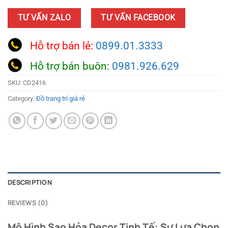
TƯ VẤN ZALO
TƯ VẤN FACEBOOK
Hỗ trợ bán lẻ:
0899.01.3333
Hỗ trợ bán buôn:
0981.926.629
SKU:
CD2416
Category:
Đồ trang trí giá rẻ
DESCRIPTION
REVIEWS (0)
Mô Hình Sao Hỏa Decor Tinh Tế: Sự Lựa Chọn