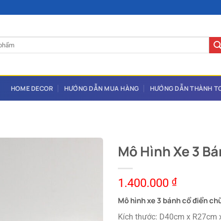
HOME DECOR
HƯỚNG DẪN MUA HÀNG
HƯỚNG DẪN THÀNH T
Mô Hình Xe 3 B
1.400.000
₫
Mô hình xe 3 bánh cổ điển c
Kích thước: D40cm x R27cm