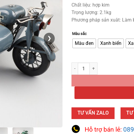
Chất liệu: hợp kim
Trọng lượng: 2.1kg
Phương pháp sản xuât: Làm 
Màu sắc
❯
Màu đen
Xanh biển
Xa
Mô Hình Xe 3 Bánh Cổ Điển Chữ 
TƯ VẤN ZALO
TƯ
Hỗ trợ bán lẻ:
089