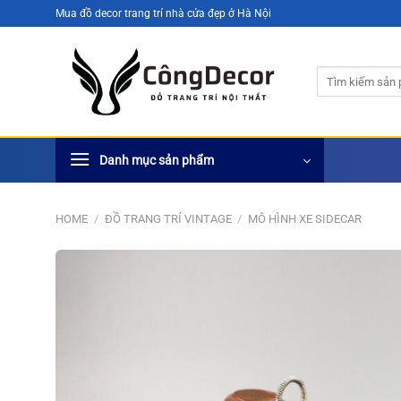
Bỏ
Mua đồ decor trang trí nhà cửa đẹp ở Hà Nội
qua
nội
Search
dung
for:
Danh mục sản phẩm
HOME
/
ĐỒ TRANG TRÍ VINTAGE
/
MÔ HÌNH XE SIDECAR