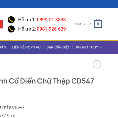
Hỗ trợ 1:
0899.01.3333
CART /
0
₫
0
Hỗ trợ 2:
0981.926.629
OÁN
LIÊN HỆ HỢP TÁC
BẠN CẦN BIẾT
PHONG THỦY
ánh Cổ Điển Chữ Thập CD547
hữ Thập CD547
 x C19cm