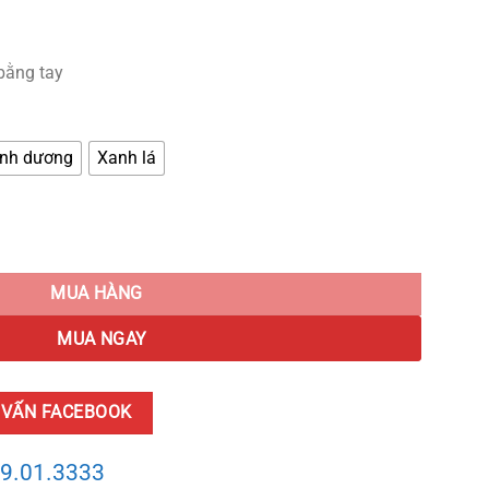
bằng tay
nh dương
Xanh lá
Thập CD547 quantity
MUA HÀNG
MUA NGAY
 VẤN FACEBOOK
9.01.3333