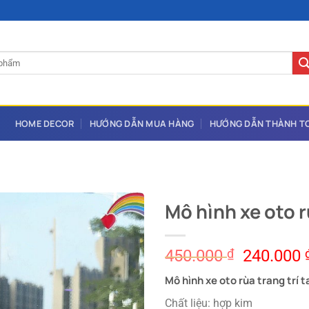
HOME DECOR
HƯỚNG DẪN MUA HÀNG
HƯỚNG DẪN THÀNH T
Mô hình xe oto r
Original
450.000
₫
240.000
price
Mô hình xe oto rùa trang trí t
was:
450.000 
Chất liệu: hợp kim