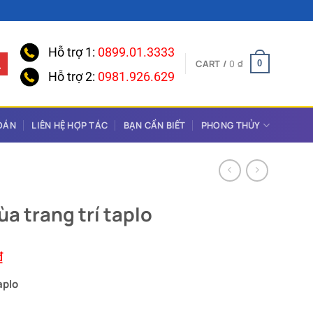
Hỗ trợ 1:
0899.01.3333
CART /
0
₫
0
Hỗ trợ 2:
0981.926.629
OÁN
LIÊN HỆ HỢP TÁC
BẠN CẦN BIẾT
PHONG THỦY
ùa trang trí taplo
Current
₫
price
aplo
is:
₫.
240.000 ₫.