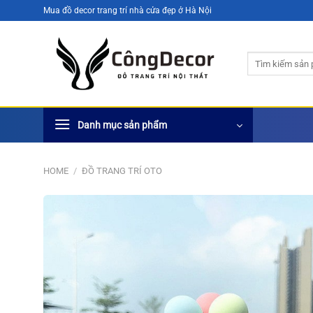
Bỏ
Mua đồ decor trang trí nhà cửa đẹp ở Hà Nội
qua
nội
Search
dung
for:
Danh mục sản phẩm
HOME
/
ĐỒ TRANG TRÍ OTO