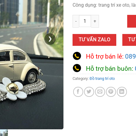
Công dụng: trang trí xe oto, 
Mô hình xe oto rùa trang trí taplo 
❯
TƯ VẤN ZALO
TƯ
Hỗ trợ bán lẻ:
089
Hỗ trợ bán buôn:
Category:
Đồ trang trí oto