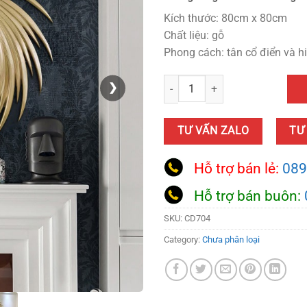
Kích thước: 80cm x 80cm
Chất liệu: gỗ
Phong cách: tân cổ điển và h
Mua gương tròn treo tường trang t
❯
TƯ VẤN ZALO
TƯ
Hỗ trợ bán lẻ:
089
Hỗ trợ bán buôn:
SKU:
CD704
Category:
Chưa phân loại