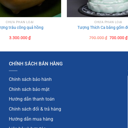
CHƯA PHÂN LOẠI
CHƯA PHÂN LOẠI
ợng trâu cõng quả hồng
Tượng Thích Ca bằng gốm để
Original
3.300.000
₫
790.000
₫
700.000
₫
price
was:
790.000 ₫
CHÍNH SÁCH BÁN HÀNG
Chính sách bảo hành
Chính sách bảo mật
Hướng dẫn thanh toán
Chính sách đổi & trả hàng
Hướng dẫn mua hàng