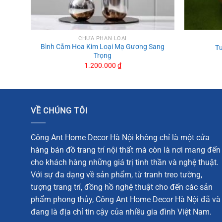
CHƯA PHÂN LOẠI
Bình Cắm Hoa Kim Loại Mạ Gương Sang
Tư
Trọng
1.200.000
₫
VỀ CHÚNG TÔI
Công Ant Home Decor Hà Nội không chỉ là một cửa
Bình Cắm Hoa Kim Loại Mạ Gương Sang Trọng
hàng bán đồ trang trí nội thất mà còn là nơi mang đến
Tranh Hươu Nai Khung Tròn Cao Cấp
cho khách hàng những giá trị tinh thần và nghệ thuật.
Tranh treo tường 3D nhà du hành vũ trụ nhí
Với sự đa dạng về sản phẩm, từ tranh treo tường,
tượng trang trí, đồng hồ nghệ thuật cho đến các sản
Tượng trâu cõng quả hồng
phẩm phong thủy, Công Ant Home Decor Hà Nội đã và
Tượng Thích Ca bằng gốm để taplo
đang là địa chỉ tin cậy của nhiều gia đình Việt Nam.