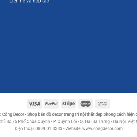
Liên hệ và hợp tác
Gương tròn trang trí nội thất đẹp mắt
 dung khái quát nhất về mẫu Gương tròn trang trí nội thất này
 quế tỏa sáng rực rỡ, nghệ nhân của Công Decor đã chế tác nên
ng tròn, trong suốt, tạo được chiều sâu, mở rộng chiều kích c
©
Công Decor - Shop bán đồ decor trang trí nội thất đẹp phong cách hiện đ
chỉ: Số 75 Phố Chùa Quỳnh - P. Quỳnh Lôi - Q. Hai Bà Trưng - Hà Nội, Việ
Điện thoại: 0899.01.3333 - Website: www.congdecor.com