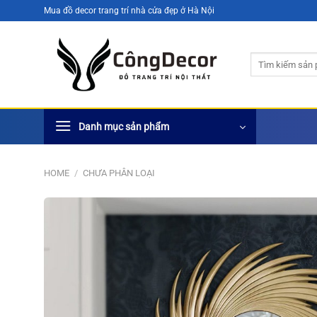
Bỏ
Mua đồ decor trang trí nhà cửa đẹp ở Hà Nội
qua
nội
Search
dung
for:
Danh mục sản phẩm
HOME
/
CHƯA PHÂN LOẠI