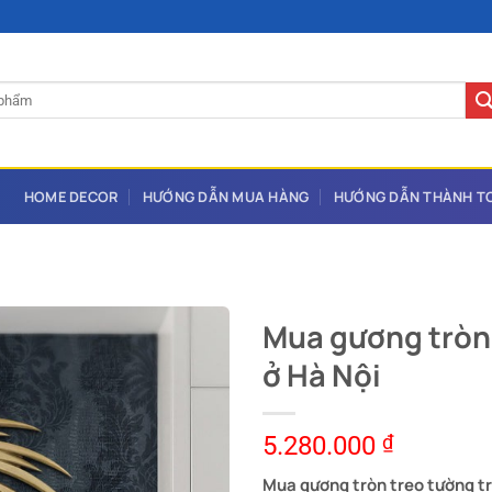
HOME DECOR
HƯỚNG DẪN MUA HÀNG
HƯỚNG DẪN THÀNH T
Mua gương tròn 
ở Hà Nội
5.280.000
₫
Mua gương tròn treo tường tra