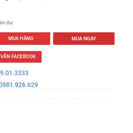
iện đại
rí nội thất ở Hà Nội quantity
MUA HÀNG
MUA NGAY
 VẤN FACEBOOK
9.01.3333
0981.926.629