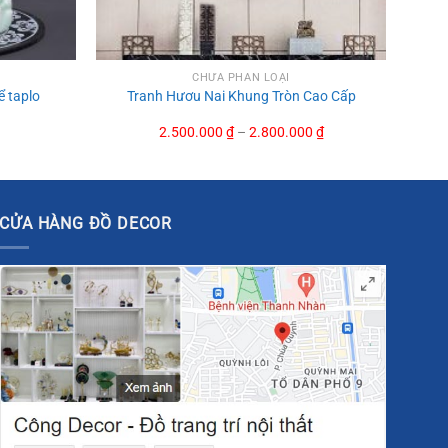
CHƯA PHÂN LOẠI
 taplo
Tranh Hươu Nai Khung Tròn Cao Cấp
Current
2.500.000
₫
–
2.800.000
₫
price
is:
.
700.000 ₫.
CỬA HÀNG ĐỒ DECOR