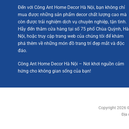
Đến với Công Ant Home Decor Hà Nội, bạn không chỉ
mua được những sản phẩm decor chất lượng cao mà
Dưới đây là những thông số cơ bản để bạn có được hình
còn được trải nghiệm dịch vụ chuyên nghiệp, tận tình.
Hãy đến thăm cửa hàng tại số 75 phố Chùa Quỳnh, Hà
Kích thước: 80cm x 80cm
Nội, hoặc truy cập trang web của chúng tôi để khám
Chất liệu: gỗ
phá thêm về những món đồ trang trí đẹp mắt và độc
Phong cách: tân cổ điển và hiện đại
đáo.
Phân khúc: Decor treo tường, Gương Decor sang trọng
Công Ant Home Decor Hà Nội – Nơi khơi nguồn cảm
Mô tả chi tiết về Gương tròn trang trí nội thất
hứng cho không gian sống của bạn!
Thiết kế ấn tượng, tạo hình bắt mắt
Lấy cảm hứng từ hình ảnh của mặt trời và vòng nguyệt
tượng trong tạo hình. Bên trong tỏa sáng là chiếc gươ
Copyright 2026 
Địa 