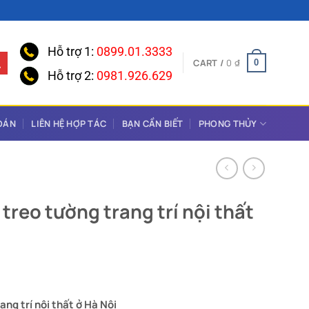
Hỗ trợ 1:
0899.01.3333
CART /
0
₫
0
Hỗ trợ 2:
0981.926.629
OÁN
LIÊN HỆ HỢP TÁC
BẠN CẦN BIẾT
PHONG THỦY
treo tường trang trí nội thất
ng trí nội thất ở Hà Nội