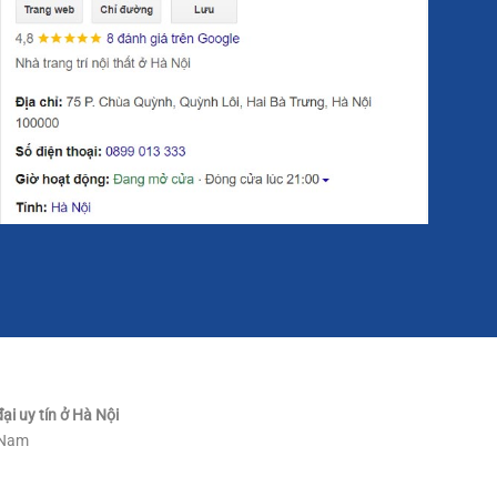
:
 mẫu sản phẩm gương tròn trang trí nội thất đầy ấn
ho không gian căn phòng mà bạn đặt tấm gương này.
ại uy tín ở Hà Nội
t Nam