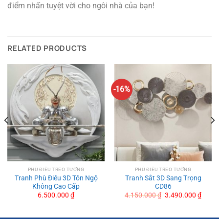
điểm nhấn tuyệt vời cho ngôi nhà của bạn!
RELATED PRODUCTS
-16%
PHÙ ĐIÊU TREO TƯỜNG
PHÙ ĐIÊU TREO TƯỜNG
Tranh Phù Điêu 3D Tôn Ngộ
Tranh Sắt 3D Sang Trọng
Không Cao Cấp
CD86
Original
Curre
6.500.000
₫
4.150.000
₫
3.490.000
₫
price
price
was:
is:
4.150.000 ₫.
3.490