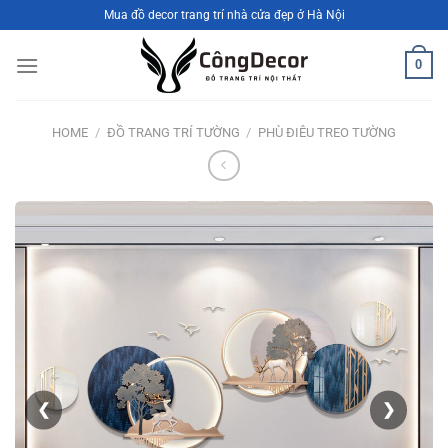
Bỏ
Mua đồ decor trang trí nhà cửa đẹp ở Hà Nội
qua
nội
0
dung
HOME
/
ĐỒ TRANG TRÍ TƯỜNG
/
PHÙ ĐIÊU TREO TƯỜNG
❮
❯