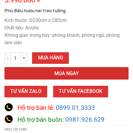
5.990.000
Phù điêu hươu nai treo tường
Kích thước: D230cm x C85cm
Chất liệu: Acrylic
Không gian trưng bày: phòng khách, phòng ngủ, phòng
làm việc
Phù Điêu Hươu Nai Treo Tường CD1349 quantity
MUA HÀNG
MUA NGAY
TƯ VẤN ZALO
TƯ VẤN FACEBOOK
Hỗ trợ bán lẻ:
0899.01.3333
Hỗ trợ bán buôn:
0981.926.629
SKU:
CD1349