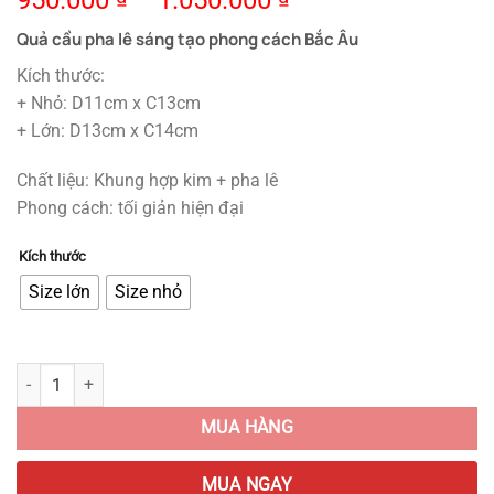
950.000
–
1.050.000
Quả cầu pha lê sáng tạo phong cách Bắc Âu
Kích thước:
+ Nhỏ: D11cm x C13cm
+ Lớn: D13cm x C14cm
Chất liệu: Khung hợp kim + pha lê
Phong cách: tối giản hiện đại
Kích thước
Size lớn
Size nhỏ
Quả Cầu Pha Lê Đế Tròn quantity
MUA HÀNG
MUA NGAY