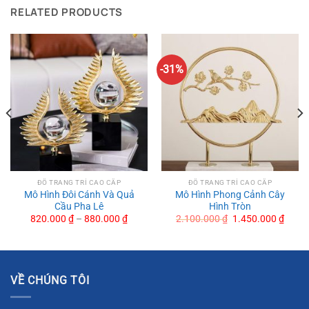
RELATED PRODUCTS
-31%
ĐỒ TRANG TRÍ CAO CẤP
ĐỒ TRANG TRÍ CAO CẤP
Mô Hình Đôi Cánh Và Quả
Mô Hình Phong Cảnh Cây
Cầu Pha Lê
Hình Tròn
Original
Curre
820.000
₫
–
880.000
₫
2.100.000
₫
1.450.000
₫
price
price
was:
is:
2.100.000 ₫.
1.450
VỀ CHÚNG TÔI
Mô Hình Trang Trí Bông Tuyết Bằng Kim Loại