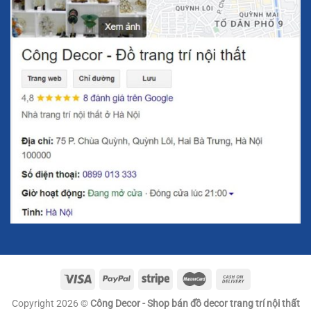
đầy tinh tế và quyến rũ. Cùng với đó, khung hợp kim mạ
vàng không chỉ tăng cường độ bền cho sản phẩm mà còn
mang lại vẻ đẹp quý phái, giúp nâng tầm không gian nội
thất của bạn.
Với phong cách Bắc Âu tối giản, quả cầu pha lê này không
có các chi tiết cầu kỳ mà thay vào đó là những đường nét
thanh thoát, rõ ràng và dễ dàng kết hợp với các món đồ
decor trang trí khác trong không gian sống của bạn. Màu
sắc vàng nhẹ của khung hợp kim kết hợp hoàn hảo với sự
trong suốt của pha lê, tạo ra một sự tương phản tinh tế và
rất dễ làm nổi bật bất kỳ không gian nào.
Copyright 2026 ©
Công Decor - Shop bán đồ decor trang trí nội thất