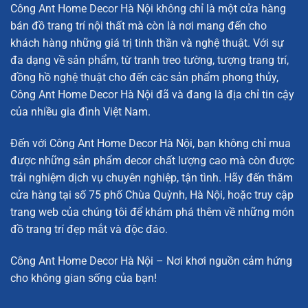
Chim Hồng Hạc Pha Lê Trang Trí Cao Cấp
Công Ant Home Decor Hà Nội không chỉ là một cửa hàng
Tượng Ngựa Gắn Đá Pha Lê
bán đồ trang trí nội thất mà còn là nơi mang đến cho
khách hàng những giá trị tinh thần và nghệ thuật. Với sự
Decor Hoa Pha Lê 4 Cánh
đa dạng về sản phẩm, từ tranh treo tường, tượng trang trí,
Mô Hình Đôi Chim Vàng Anh Bên Cây Tài Lộc Đá
đồng hồ nghệ thuật cho đến các sản phẩm phong thủy,
Công Ant Home Decor Hà Nội đã và đang là địa chỉ tin cậy
Khung đỡ cả của cầu pha lê được làm bằng hợp kim mạ
của nhiều gia đình Việt Nam.
vàng gold
Đến với Công Ant Home Decor Hà Nội, bạn không chỉ mua
Thông Số Kỹ Thuật Quả Cầu Pha Lê Sáng Tạo Phong Cách
được những sản phẩm decor chất lượng cao mà còn được
Bắc Âu
trải nghiệm dịch vụ chuyên nghiệp, tận tình. Hãy đến thăm
Quả cầu pha lê sáng tạo phong cách Bắc Âu được thiết kế
cửa hàng tại số 75 phố Chùa Quỳnh, Hà Nội, hoặc truy cập
với các kích thước lý tưởng cho mọi không gian sống, từ
trang web của chúng tôi để khám phá thêm về những món
phòng khách, phòng làm việc cho đến không gian tiếp
đồ trang trí đẹp mắt và độc đáo.
khách. Chúng tôi cung cấp sản phẩm với hai kích thước cơ
bản, đáp ứng nhu cầu trang trí đa dạng của khách hàng:
Công Ant Home Decor Hà Nội – Nơi khơi nguồn cảm hứng
cho không gian sống của bạn!
Nhỏ:
D11cm x C13cm