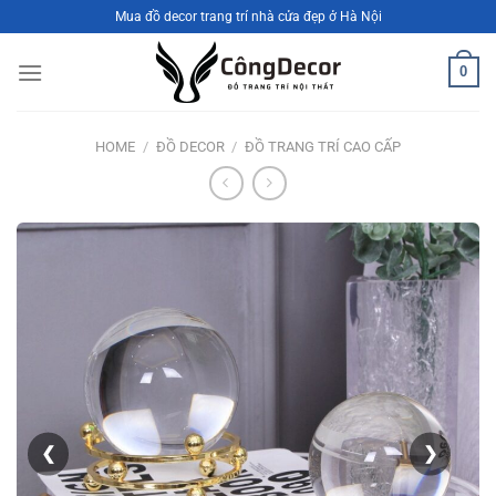
Bỏ
Mua đồ decor trang trí nhà cửa đẹp ở Hà Nội
qua
nội
0
dung
HOME
/
ĐỒ DECOR
/
ĐỒ TRANG TRÍ CAO CẤP
❮
❯