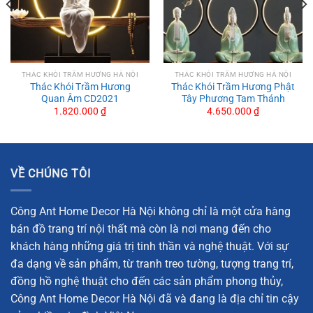
THÁC KHÓI TRẦM HƯƠNG HÀ NỘI
THÁC KHÓI TRẦM HƯƠNG HÀ NỘI
Thác Khói Trầm Hương
Thác Khói Trầm Hương Phật
Quan Âm CD2021
Tây Phương Tam Thánh
1.820.000
₫
4.650.000
₫
VỀ CHÚNG TÔI
Công Ant Home Decor Hà Nội không chỉ là một cửa hàng
bán đồ trang trí nội thất mà còn là nơi mang đến cho
khách hàng những giá trị tinh thần và nghệ thuật. Với sự
đa dạng về sản phẩm, từ tranh treo tường, tượng trang trí,
đồng hồ nghệ thuật cho đến các sản phẩm phong thủy,
Công Ant Home Decor Hà Nội đã và đang là địa chỉ tin cậy