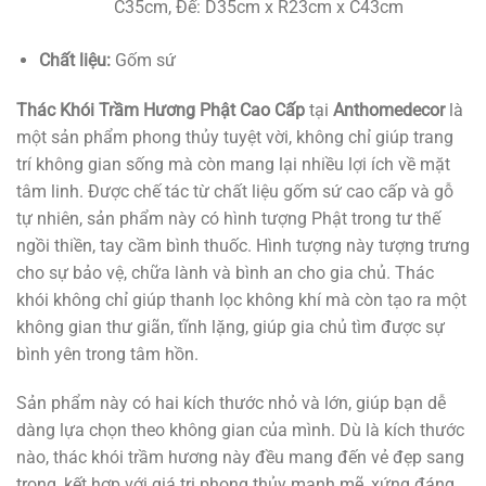
C35cm, Đế: D35cm x R23cm x C43cm
Chất liệu:
Gốm sứ
Thác Khói Trầm Hương Phật Cao Cấp
tại
Anthomedecor
là
một sản phẩm phong thủy tuyệt vời, không chỉ giúp trang
trí không gian sống mà còn mang lại nhiều lợi ích về mặt
tâm linh. Được chế tác từ chất liệu gốm sứ cao cấp và gỗ
tự nhiên, sản phẩm này có hình tượng Phật trong tư thế
ngồi thiền, tay cầm bình thuốc. Hình tượng này tượng trưng
cho sự bảo vệ, chữa lành và bình an cho gia chủ. Thác
khói không chỉ giúp thanh lọc không khí mà còn tạo ra một
không gian thư giãn, tĩnh lặng, giúp gia chủ tìm được sự
bình yên trong tâm hồn.
Sản phẩm này có hai kích thước nhỏ và lớn, giúp bạn dễ
dàng lựa chọn theo không gian của mình. Dù là kích thước
nào, thác khói trầm hương này đều mang đến vẻ đẹp sang
trọng, kết hợp với giá trị phong thủy mạnh mẽ, xứng đáng