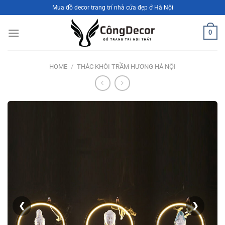
Bỏ
Mua đồ decor trang trí nhà cửa đẹp ở Hà Nội
qua
nội
0
dung
HOME
/
THÁC KHÓI TRẦM HƯƠNG HÀ NỘI
❮
❯