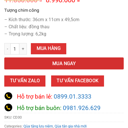
11.850.000
8.990.000
price
price
Tượng chim công
was:
is:
11.850.000 ₫.
8.990.000 ₫.
– Kích thước: 36cm x 11cm x 49,5cm
– Chất liệu: đồng thau
– Trọng lượng: 6,2kg
Tượng Chim Công Đứng Cành Mẫu Đơn quantity
MUA HÀNG
MUA NGAY
TƯ VẤN ZALO
TƯ VẤN FACEBOOK
Hỗ trợ bán lẻ:
0899.01.3333
Hỗ trợ bán buôn:
0981.926.629
SKU:
CD30
Categories:
Qùa tặng lưu niệm
,
Qùa tân gia nhà mới