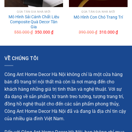
QÙA TÂN GIA NHÀ MỚI
QÙA TÂN GIA NHÀ MỚI
Mô Hình Sải Cánh Chất Liệu
Mô Hình Con Chó Trang Trí
Composite Quà Decor Tân
Gia
Mô Hình Sải Cánh Chất Liệu Composite Quà Decor Tân
Original
Current
Original
Current
550.000
₫
350.000
₫
390.000
₫
310.000
₫
Gia
price
price
price
price
was:
is:
was:
is:
550.000 ₫.
350.000 ₫.
390.000 ₫.
310.000
Tượng Nữ Hiệp Sĩ Cưỡi Ngựa Sang Trọng
Tượng Cô Gái Nghệ Thuật Chất Liệu Composite Làm
VỀ CHÚNG TÔI
quà tặng decor
Mô Hình Con Chó Trang Trí
Công Ant Home Decor Hà Nội không chỉ là một cửa hàng
bán đồ trang trí nội thất mà còn là nơi mang đến cho
Tượng Cá Kiếm Trang Trí Được Ưa Chuộng
khách hàng những giá trị tinh thần và nghệ thuật. Với sự
Tượng chim công có kích thước khá lớn thích hợp bày
đa dạng về sản phẩm, từ tranh treo tường, tượng trang trí,
phòng khách
đồng hồ nghệ thuật cho đến các sản phẩm phong thủy,
Công Ant Home Decor Hà Nội đã và đang là địa chỉ tin cậy
Ý Nghĩa Phong Thủy Của Tượng Chim Công
của nhiều gia đình Việt Nam.
Chim công là một trong những loài chim mang vẻ đẹp