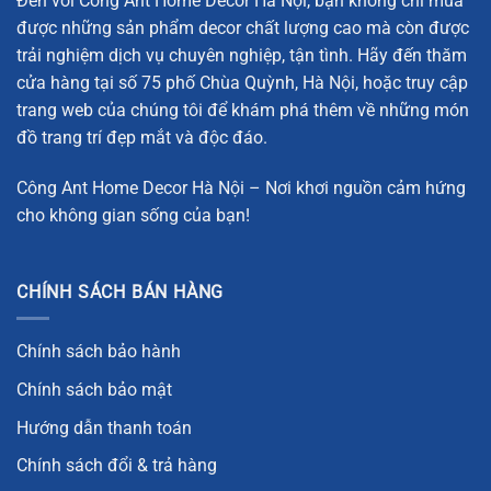
Đến với Công Ant Home Decor Hà Nội, bạn không chỉ mua
tuyệt vời và đầy quyến rũ. Trong phong thủy, chim công
được những sản phẩm decor chất lượng cao mà còn được
không chỉ mang đến vẻ đẹp tự nhiên mà còn là biểu tượng
trải nghiệm dịch vụ chuyên nghiệp, tận tình. Hãy đến thăm
của sự thịnh vượng, tài lộc và may mắn. Tượng chim công
cửa hàng tại số 75 phố Chùa Quỳnh, Hà Nội, hoặc truy cập
thường được đặt trong phòng khách hoặc các không gian
trang web của chúng tôi để khám phá thêm về những món
trang trọng như phòng làm việc để thu hút năng lượng tích
đồ trang trí đẹp mắt và độc đáo.
cực, giúp gia chủ gặp nhiều thuận lợi trong công việc và
cuộc sống.
Công Ant Home Decor Hà Nội – Nơi khơi nguồn cảm hứng
cho không gian sống của bạn!
Với chiếc đuôi dài và xòe rộng đầy màu sắc, chim công đại
diện cho sự quý phái, sang trọng và vẻ đẹp hoàn hảo.
Tượng chim công được chế tác tỉ mỉ từ đồng thau, một
CHÍNH SÁCH BÁN HÀNG
chất liệu quý hiếm và bền vững, làm cho sản phẩm không
chỉ đẹp mà còn có giá trị thẩm mỹ lâu dài. Tượng chim
Chính sách bảo hành
công mang đến không gian trang trí đầy cuốn hút, khiến
mọi người phải ngưỡng mộ mỗi khi nhìn vào. Sự xuất hiện
Chính sách bảo mật
của chim công trong không gian sống của bạn không chỉ
Hướng dẫn thanh toán
làm tăng thêm vẻ đẹp mà còn tạo ra một không gian
Chính sách đổi & trả hàng
phong thủy vững mạnh.