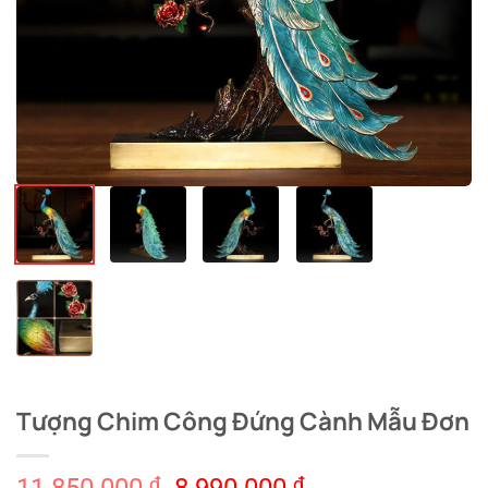
Tượng Chim Công Đứng Cành Mẫu Đơn
Original
Current
₫
₫