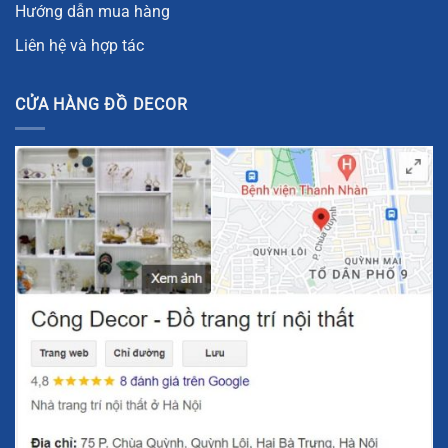
Hướng dẫn mua hàng
Thông Số Kỹ Thuật Của Tượng Chim Công
Liên hệ và hợp tác
Kích thước:
36cm x 11cm x 49,5cm
Chất liệu:
Đồng thau
CỬA HÀNG ĐỒ DECOR
Trọng lượng:
6,2kg
Tượng chim công với kích thước vừa phải nhưng đầy ấn
tượng, sẽ là điểm nhấn nổi bật cho không gian sống của
bạn. Chất liệu đồng thau mang lại sự bền bỉ, vẻ ngoài sáng
bóng và có giá trị thẩm mỹ cao, đảm bảo sẽ tôn lên vẻ đẹp
cho căn phòng của bạn. Đồng thời, trọng lượng 6,2kg cho
thấy sản phẩm này không chỉ là một món quà tặng đẹp
mắt mà còn mang lại cảm giác vững chãi, ổn định cho
không gian của bạn.