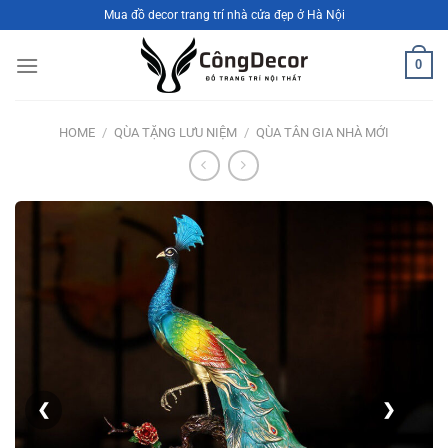
Bỏ
Mua đồ decor trang trí nhà cửa đẹp ở Hà Nội
qua
nội
0
dung
HOME
/
QÙA TẶNG LƯU NIỆM
/
QÙA TÂN GIA NHÀ MỚI
❮
❯