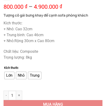
800.000
₫
–
4.900.000
₫
Tượng cô gái bưng khay để cạnh sofa phòng khách
Kích thước:
+ Nhỏ: Cao 32cm
+ Trung bình: Cao 46cm
+ Nhỏ:Rộng 30cm x Cao 80cm
Chất liệu: Composite
Trọng lượng: 8kg
Kích thước
Lớn
Nhỏ
Trung
Tượng Cô Gái Bưng Khay Để Cạnh Sofa Sang Trọng quantity
MUA HÀNG