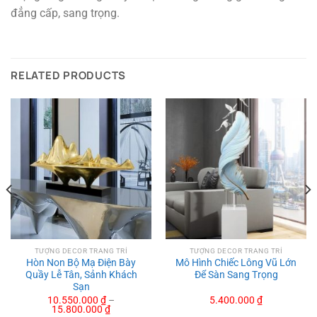
đẳng cấp, sang trọng.
RELATED PRODUCTS
TƯỢNG DECOR TRANG TRÍ
TƯỢNG DECOR TRANG TRÍ
Hòn Non Bộ Mạ Điện Bày
Mô Hình Chiếc Lông Vũ Lớn
Quầy Lễ Tân, Sảnh Khách
Để Sàn Sang Trọng
Sạn
10.550.000
₫
–
5.400.000
₫
15.800.000
₫