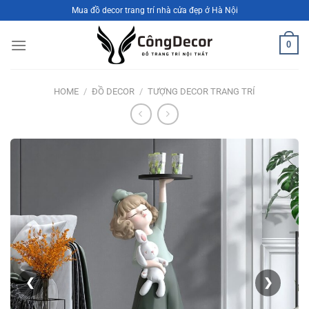
Bỏ
Mua đồ decor trang trí nhà cửa đẹp ở Hà Nội
qua
nội
0
dung
HOME
/
ĐỒ DECOR
/
TƯỢNG DECOR TRANG TRÍ
❮
❯