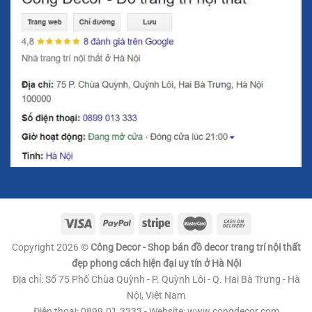
Trong phong thủy, hình bán nguyệt mang biểu tượng của
sự trọn vẹn và hoàn hảo. Hình dáng của bán nguyệt không
chỉ tượng trưng cho sự hòa hợp mà còn là một dấu hiệu
của sự thịnh vượng và tài lộc. Đặc biệt, việc sử dụng ánh
kim trong thiết kế tượng tạo ra sự hài hòa về mặt phong
thủy, giúp cải thiện vận khí cho gia chủ và thu hút may
mắn.
Đặt **Tượng Decor Bán Nguyệt Ánh Kim Hiện Đại** trong
không gian sống không chỉ mang đến vẻ đẹp thẩm mỹ mà
còn giúp gia chủ nâng cao tài vận, đem lại một không gian
đầy năng lượng tích cực. Tượng mang lại sự bình an và
tạo nên một không gian sống hòa hợp, đồng thời giúp xua
đuổi những năng lượng tiêu cực, tạo dựng một không gian
Copyright 2026 ©
Công Decor - Shop bán đồ decor trang trí nội thất
thịnh vượng, hạnh phúc.
đẹp phong cách hiện đại uy tín ở Hà Nội
Địa chỉ: Số 75 Phố Chùa Quỳnh - P. Quỳnh Lôi - Q. Hai Bà Trưng - Hà
Nội, Việt Nam
Điện thoại: 0899.01.3333 - Website: www.congdecor.com