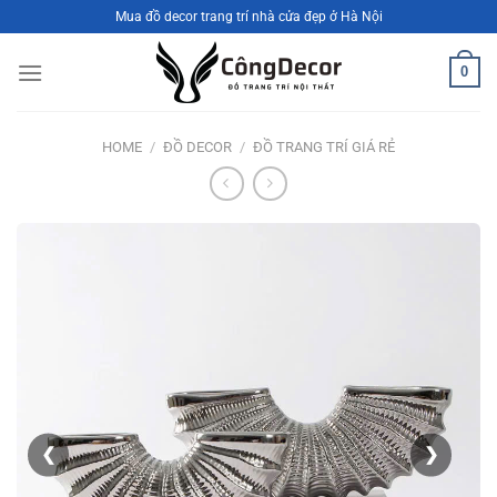
Bỏ
Mua đồ decor trang trí nhà cửa đẹp ở Hà Nội
qua
nội
0
dung
HOME
/
ĐỒ DECOR
/
ĐỒ TRANG TRÍ GIÁ RẺ
❮
❯