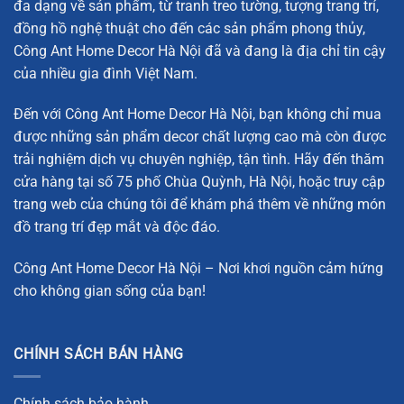
đa dạng về sản phẩm, từ tranh treo tường, tượng trang trí,
đồng hồ nghệ thuật cho đến các sản phẩm phong thủy,
Công Ant Home Decor Hà Nội đã và đang là địa chỉ tin cậy
của nhiều gia đình Việt Nam.
Đến với Công Ant Home Decor Hà Nội, bạn không chỉ mua
được những sản phẩm decor chất lượng cao mà còn được
trải nghiệm dịch vụ chuyên nghiệp, tận tình. Hãy đến thăm
cửa hàng tại số 75 phố Chùa Quỳnh, Hà Nội, hoặc truy cập
trang web của chúng tôi để khám phá thêm về những món
đồ trang trí đẹp mắt và độc đáo.
Kích thước và Chất liệu
Công Ant Home Decor Hà Nội – Nơi khơi nguồn cảm hứng
Kích thước:
cho không gian sống của bạn!
Nhỏ:
D35cm x R8cm x C16cm
Lớn:
D45cm x R11cm x C17cm
CHÍNH SÁCH BÁN HÀNG
Chất liệu:
Gốm Ý
Chính sách bảo hành