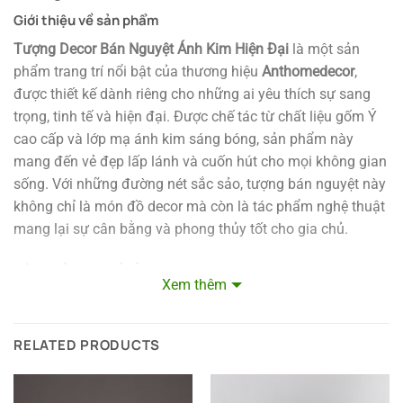
Giới thiệu về sản phẩm
Tượng Decor Bán Nguyệt Ánh Kim Hiện Đại
là một sản
phẩm trang trí nổi bật của thương hiệu
Anthomedecor
,
được thiết kế dành riêng cho những ai yêu thích sự sang
trọng, tinh tế và hiện đại. Được chế tác từ chất liệu gốm Ý
cao cấp và lớp mạ ánh kim sáng bóng, sản phẩm này
mang đến vẻ đẹp lấp lánh và cuốn hút cho mọi không gian
sống. Với những đường nét sắc sảo, tượng bán nguyệt này
không chỉ là món đồ decor mà còn là tác phẩm nghệ thuật
mang lại sự cân bằng và phong thủy tốt cho gia chủ.
Sản phẩm có thể dễ dàng phù hợp với mọi không gian từ
Xem thêm
phòng khách, phòng làm việc đến các khu vực yêu cầu sự
trang trọng như phòng thờ hay không gian phòng ăn.
**Tượng Decor Bán Nguyệt Ánh Kim Hiện Đại** là một
RELATED PRODUCTS
điểm nhấn không thể thiếu trong không gian sống hiện đại,
mang lại sự quý phái và đầy ấn tượng. Với ánh kim lấp