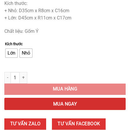
Kích thước:
+ Nhỏ: D35cm x R8cm x C16cm
+ Lớn: D45cm x R11cm x C17cm
Chất liệu: Gốm Ý
Kích thước
Lớn
Nhỏ
Tượng Decor Bán Nguyệt Ánh Kim Hiện Đại quantity
MUA HÀNG
MUA NGAY
TƯ VẤN ZALO
TƯ VẤN FACEBOOK