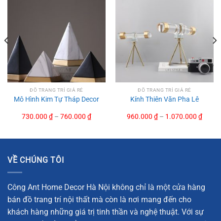
lánh và thiết kế tinh tế, sản phẩm này làm nổi bật lên vẻ
đẹp sang trọng, giúp không gian sống trở nên sống động
hơn.
Tượng Đầu Ngựa Tối Giản
Cánh Lông Vũ Tự Do
Tượng Mèo Nghệ Thuật
ĐỒ TRANG TRÍ GIÁ RẺ
ĐỒ TRANG TRÍ GIÁ RẺ
Tượng Voi Pha Lê Biển Sâu
Mô Hình Kim Tự Tháp Decor
Kính Thiên Văn Pha Lê
Quả Cầu Phúc Lộc
730.000
₫
–
760.000
₫
960.000
₫
–
1.070.000
₫
VỀ CHÚNG TÔI
Công Ant Home Decor Hà Nội không chỉ là một cửa hàng
bán đồ trang trí nội thất mà còn là nơi mang đến cho
khách hàng những giá trị tinh thần và nghệ thuật. Với sự