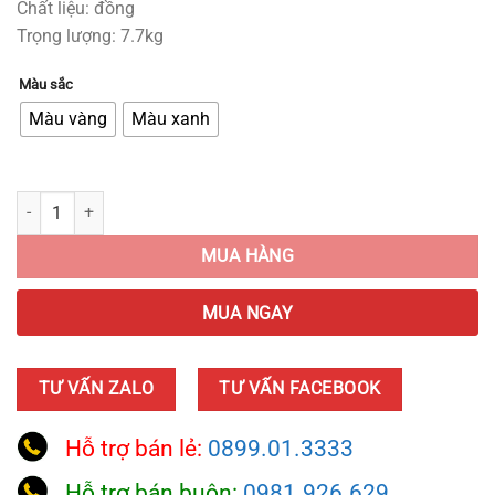
Chất liệu: đồng
Trọng lượng: 7.7kg
Màu sắc
Màu vàng
Màu xanh
Tượng Rồng 12 Con Giáp quantity
MUA HÀNG
MUA NGAY
TƯ VẤN ZALO
TƯ VẤN FACEBOOK
Hỗ trợ bán lẻ:
0899.01.3333
Hỗ trợ bán buôn:
0981.926.629