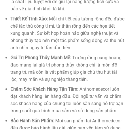
là chất liệu tuyệt vời để giữ lại năng lượng tích cực và
bảo vệ gia đình khỏi tà khí.
Thiết Kế Tinh Xảo:
Mỗi chi tiết của tượng rồng đều được
chế tác thủ công tỉ mỉ, từ thân rồng đến các họa tiết
xung quanh. Sự kết hợp hoàn hảo giữa nghệ thuật và
phong thủy tạo nên một tác phẩm sống động và thu hút
ánh nhìn ngay từ lần đầu tiên.
Giá Trị Phong Thủy Mạnh Mẽ:
Tượng rồng cung hoàng
đạo mang lại giá trị phong thủy không chỉ là món đồ
trang trí, mà còn là vật phẩm giúp gia chủ thu hút tài
lộc, may mắn và sự nghiệp thăng tiến.
Chăm Sóc Khách Hàng Tận Tâm:
Anthomedecor luôn
đặt khách hàng lên hàng đầu. Đội ngũ tư vấn và chăm
sóc khách hàng của chúng tôi luôn sẵn sàng hỗ trợ bạn
trong suốt quá trình mua sắm và sử dụng sản phẩm.
Bảo Hành Sản Phẩm:
Mọi sản phẩm tại Anthomedecor
đều được bảo hành lâu dài, giúp bạn yên tâm sử dụng