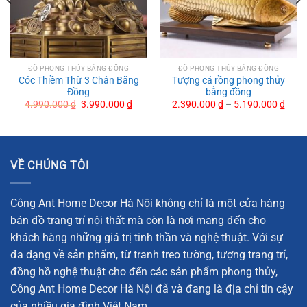
ĐỒ PHONG THỦY BẰNG ĐỒNG
ĐỒ PHONG THỦY BẰNG ĐỒNG
Cóc Thiềm Thừ 3 Chân Bằng
Tượng cá rồng phong thủy
Đồng
bằng đồng
Original
Current
4.990.000
₫
3.990.000
₫
2.390.000
₫
–
5.190.000
₫
price
price
was:
is:
4.990.000 ₫.
3.990.000 ₫.
VỀ CHÚNG TÔI
Công Ant Home Decor Hà Nội không chỉ là một cửa hàng
bán đồ trang trí nội thất mà còn là nơi mang đến cho
khách hàng những giá trị tinh thần và nghệ thuật. Với sự
đa dạng về sản phẩm, từ tranh treo tường, tượng trang trí,
đồng hồ nghệ thuật cho đến các sản phẩm phong thủy,
Công Ant Home Decor Hà Nội đã và đang là địa chỉ tin cậy
của nhiều gia đình Việt Nam.