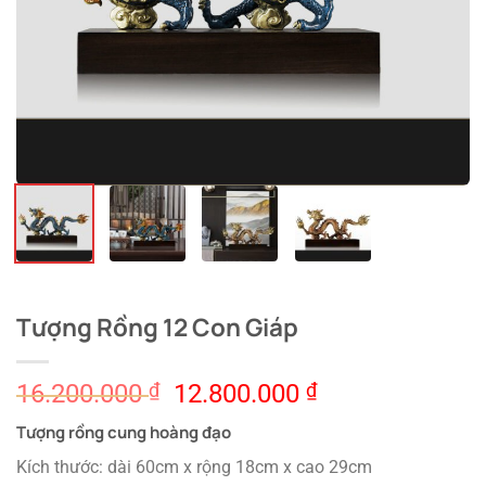
Tượng Rồng 12 Con Giáp
Original
Current
16.200.000
₫
12.800.000
₫
price
price
Tượng rồng cung hoàng đạo
was:
is:
16.200.000 ₫.
12.800.000 ₫.
Kích thước: dài 60cm x rộng 18cm x cao 29cm