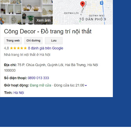
omedecor
, được chế tác từ chất liệu
đồng
và
pha lê