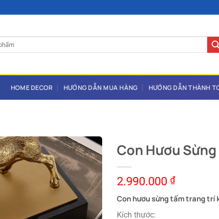
HOME DECOR
HƯỚNG DẪN MUA HÀNG
HƯỚNG DẪN THÀNH T
Con Hươu Sừng 
2.990.000
₫
Con hươu sừng tấm trang trí 
Kích thước: