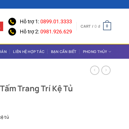
Hỗ trợ 1:
0899.01.3333
CART /
0
₫
0
Hỗ trợ 2:
0981.926.629
OÁN
LIÊN HỆ HỢP TÁC
BẠN CẦN BIẾT
PHONG THỦY
Tấm Trang Trí Kệ Tủ
kệ tủ