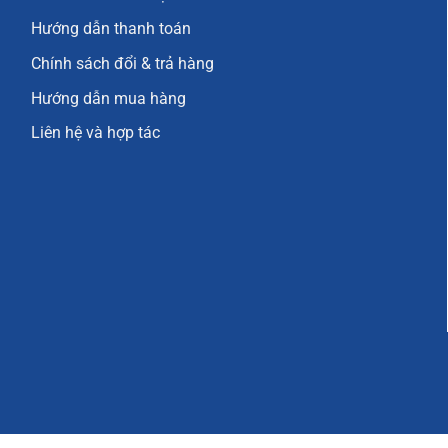
Hướng dẫn thanh toán
Chính sách đổi & trả hàng
Hướng dẫn mua hàng
Liên hệ và hợp tác
Con hươu sừng tấm trang trí kệ tủ có thiết kế sáng tạo
 Sừng Tấm Trang Trí Kệ Tủ
sản phẩm đặc sắc trong bộ sưu tập
đồ decor trang trí
của
Anth