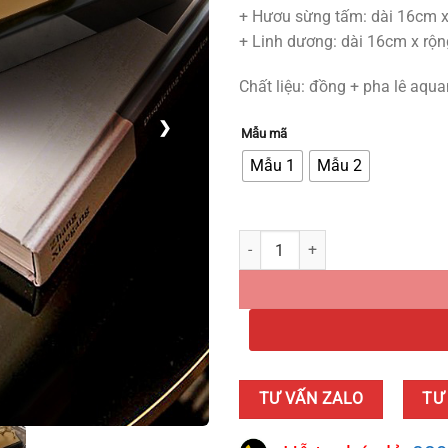
+ Hươu sừng tấm: dài 16cm 
+ Linh dương: dài 16cm x rộ
Chất liệu: đồng + pha lê aqu
❯
Mẫu mã
Mẫu 1
Mẫu 2
Con Hươu Sừng Tấm Trang Trí Kệ 
TƯ VẤN ZALO
TƯ