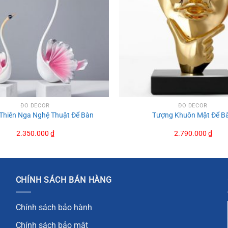
ĐỒ DECOR
ĐỒ DECOR
Thiên Nga Nghệ Thuật Để Bàn
Tượng Khuôn Mặt Để B
2.350.000
₫
2.790.000
₫
CHÍNH SÁCH BÁN HÀNG
Chính sách bảo hành
Chính sách bảo mật