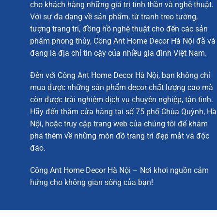
cho khách hàng những giá trị tinh thần và nghệ thuật.
Với sự đa dạng về sản phẩm, từ tranh treo tường,
tượng trang trí, đồng hồ nghệ thuật cho đến các sản
phẩm phong thủy, Công Ant Home Decor Hà Nội đã và
đang là địa chỉ tin cậy của nhiều gia đình Việt Nam.
Đến với Công Ant Home Decor Hà Nội, bạn không chỉ
Mô Hình Trang Trí Bông Tuyết Bằng Kim Loại
mua được những sản phẩm decor chất lượng cao mà
Chim Hồng Hạc Pha Lê Trang Trí Cao Cấp
còn được trải nghiệm dịch vụ chuyên nghiệp, tận tình.
Hãy đến thăm cửa hàng tại số 75 phố Chùa Quỳnh, Hà
Tượng Ngựa Gắn Đá Pha Lê
Nội, hoặc truy cập trang web của chúng tôi để khám
Decor Hoa Pha Lê 4 Cánh
phá thêm về những món đồ trang trí đẹp mắt và độc
Mô Hình Đôi Chim Vàng Anh Bên Cây Tài Lộc Đá
đáo.
Công Ant Home Decor Hà Nội – Nơi khơi nguồn cảm
hứng cho không gian sống của bạn!
Thông Tin Chi Tiết Về Con Hươu
Con hươu sừng tấm trang trí kệ tủ
là một trong những 