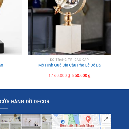
ĐỒ TRANG TRÍ CAO CẤP
àn
Mô Hình Quả Địa Cầu Pha Lê Đế Đá
Original
Current
1.160.000
₫
850.000
₫
price
price
was:
is:
1.160.000 ₫.
850.000 ₫.
CỬA HÀNG ĐỒ DECOR