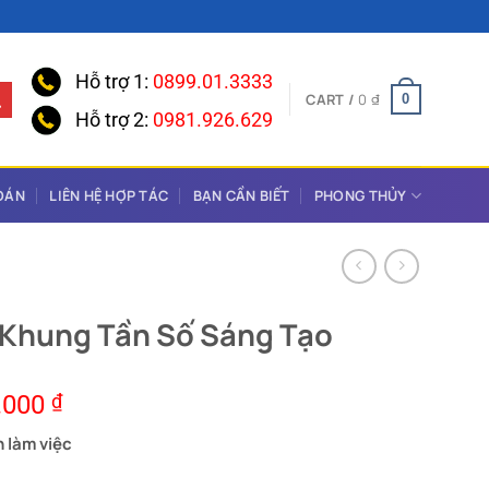
Hỗ trợ 1:
0899.01.3333
CART /
0
₫
0
Hỗ trợ 2:
0981.926.629
OÁN
LIÊN HỆ HỢP TÁC
BẠN CẦN BIẾT
PHONG THỦY
 Khung Tần Số Sáng Tạo
.000
₫
n làm việc