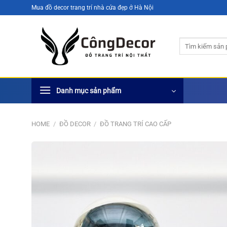
Bỏ
Mua đồ decor trang trí nhà cửa đẹp ở Hà Nội
qua
nội
Search
dung
for:
Danh mục sản phẩm
HOME
/
ĐỒ DECOR
/
ĐỒ TRANG TRÍ CAO CẤP