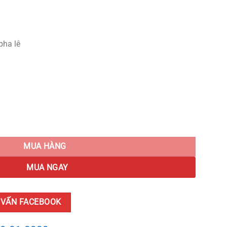
pha lê
ng Tạo quantity
MUA HÀNG
MUA NGAY
 VẤN FACEBOOK