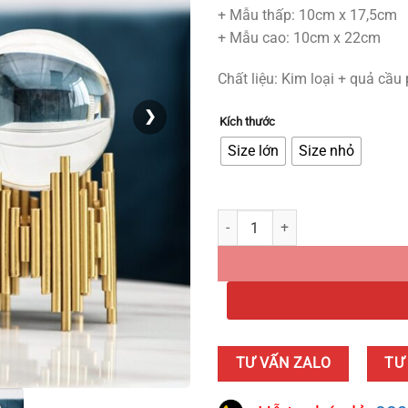
+ Mẫu thấp: 10cm x 17,5cm
+ Mẫu cao: 10cm x 22cm
Chất liệu: Kim loại + quả cầu 
❯
Kích thước
Size lớn
Size nhỏ
Quả Cầu Pha Lê Khung Tần Số Sá
TƯ VẤN ZALO
TƯ