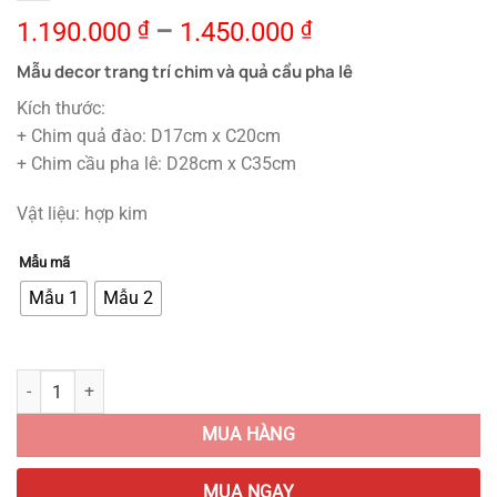
1.190.000
₫
–
1.450.000
₫
Mẫu decor trang trí chim và quả cầu pha lê
Kích thước:
+ Chim quả đào: D17cm x C20cm
+ Chim cầu pha lê: D28cm x C35cm
Vật liệu: hợp kim
Mẫu mã
Mẫu 1
Mẫu 2
Mẫu Decor Trang Trí Chim và Quả Cầu Pha Lê quantity
MUA HÀNG
MUA NGAY