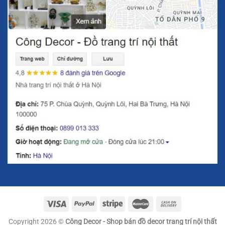
Phong Cách Thiết Kế Tinh Tế
Chim và quả cầu pha lê
mang phong cách thiết kế hiện đại
nhưng không kém phần cổ điển, giúp tạo nên một không
gian sống thanh thoát, sang trọng. Với sự kết hợp hài hòa
giữa màu sắc vàng ánh kim của hợp kim và sự trong suốt
của pha lê, sản phẩm này có thể dễ dàng kết hợp với mọi
phong cách nội thất, từ cổ điển đến hiện đại, từ sang trọng
đến tối giản.
Ý Nghĩa Phong Thủy Của Mẫu Decor Trang Trí
Chim Và Quả Cầu Pha Lê
Chim là biểu tượng của sự tự do và may mắn trong phong
thủy, trong khi quả cầu pha lê lại mang ý nghĩa của sự
hoàn hảo và vĩnh cửu. Việc trang trí
chim và quả cầu pha lê
trong không gian sống không chỉ mang lại vẻ đẹp thẩm mỹ
mà còn giúp gia chủ cải thiện phong thủy, thu hút tài lộc và
Copyright 2026 ©
Công Decor - Shop bán đồ decor trang trí nội thất