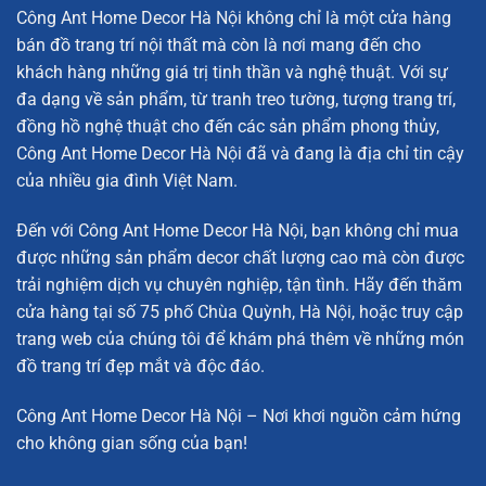
Chim cầu pha lê:
D28cm x C35cm
Công Ant Home Decor Hà Nội không chỉ là một cửa hàng
bán đồ trang trí nội thất mà còn là nơi mang đến cho
Sản phẩm có thể đặt tại các vị trí như bàn làm việc, bàn
khách hàng những giá trị tinh thần và nghệ thuật. Với sự
trà, kệ tivi hay bàn ăn để tạo điểm nhấn trong không gian.
đa dạng về sản phẩm, từ tranh treo tường, tượng trang trí,
Với sự đa dạng về kích thước, khách hàng có thể lựa chọn
đồng hồ nghệ thuật cho đến các sản phẩm phong thủy,
sản phẩm phù hợp với diện tích và phong cách của không
Công Ant Home Decor Hà Nội đã và đang là địa chỉ tin cậy
gian sống.
của nhiều gia đình Việt Nam.
Đến với Công Ant Home Decor Hà Nội, bạn không chỉ mua
được những sản phẩm decor chất lượng cao mà còn được
trải nghiệm dịch vụ chuyên nghiệp, tận tình. Hãy đến thăm
cửa hàng tại số 75 phố Chùa Quỳnh, Hà Nội, hoặc truy cập
trang web của chúng tôi để khám phá thêm về những món
đồ trang trí đẹp mắt và độc đáo.
Công Ant Home Decor Hà Nội – Nơi khơi nguồn cảm hứng
cho không gian sống của bạn!