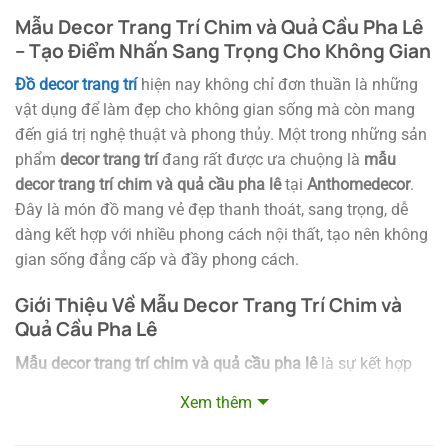
Mẫu Decor Trang Trí Chim và Quả Cầu Pha Lê
– Tạo Điểm Nhấn Sang Trọng Cho Không Gian
Đồ decor trang trí
hiện nay không chỉ đơn thuần là những
vật dụng để làm đẹp cho không gian sống mà còn mang
đến giá trị nghệ thuật và phong thủy. Một trong những sản
phẩm
decor trang trí
đang rất được ưa chuộng là
mẫu
decor trang trí chim và quả cầu pha lê
tại
Anthomedecor
.
Đây là món đồ mang vẻ đẹp thanh thoát, sang trọng, dễ
dàng kết hợp với nhiều phong cách nội thất, tạo nên không
gian sống đẳng cấp và đầy phong cách.
Giới Thiệu Về Mẫu Decor Trang Trí Chim và
Quả Cầu Pha Lê
Mẫu decor trang trí chim và quả cầu pha lê
là sự kết hợp
hoàn hảo giữa những chi tiết tinh xảo và chất liệu cao cấp.
Xem thêm
Được chế tác từ hợp kim mạ vàng, sản phẩm không chỉ
đẹp mắt mà còn mang lại ý nghĩa phong thủy đặc biệt. Với