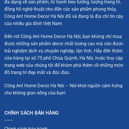
đa dạng về sản phẩm, từ tranh treo tường, tượng trang trí,
đồng hồ nghệ thuật cho đến các sản phẩm phong thủy,
Đặc Điểm Nổi Bật Của Mô Hình Chim Đứng Trên Quả Cầu
Công Ant Home Decor Hà Nội đã và đang là địa chỉ tin cậy
Pha Lê Tại
Anthomedecor
của nhiều gia đình Việt Nam.
Mô hình chim đứng trên quả cầu pha lê là sự kết hợp hoàn
hảo giữa nghệ thuật và phong thủy. Chim là biểu tượng
Đến với Công Ant Home Decor Hà Nội, bạn không chỉ mua
của tự do và thịnh vượng, trong khi quả cầu pha lê lại
được những sản phẩm decor chất lượng cao mà còn được
mang đến sự trọn vẹn và hòa hợp. Khi kết hợp cả hai yếu
trải nghiệm dịch vụ chuyên nghiệp, tận tình. Hãy đến thăm
tố này, mô hình chim đứng trên quả cầu pha lê không chỉ
cửa hàng tại số 75 phố Chùa Quỳnh, Hà Nội, hoặc truy cập
mang lại vẻ đẹp sang trọng cho không gian sống mà còn
trang web của chúng tôi để khám phá thêm về những món
giúp gia chủ thu hút tài lộc, may mắn và sự bình an.
đồ trang trí đẹp mắt và độc đáo.
Sản phẩm này rất thích hợp để trang trí cho phòng khách,
Công Ant Home Decor Hà Nội – Nơi khơi nguồn cảm hứng
phòng làm việc hay các không gian nội thất khác, đặc biệt
cho không gian sống của bạn!
là những không gian cần tăng cường năng lượng tích cực
và sự thịnh vượng. Tại
Anthomedecor
, mô hình chim đứng
CHÍNH SÁCH BÁN HÀNG
trên quả cầu pha lê được thiết kế tỉ mỉ với sự kết hợp của
hợp kim mạ cao cấp và pha lê trong suốt, mang lại vẻ đẹp
hoàn mỹ cho mọi không gian.
Chính sách bảo hành