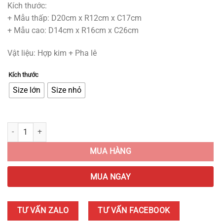
Kích thước:
+ Mẫu thấp: D20cm x R12cm x C17cm
+ Mẫu cao: D14cm x R16cm x C26cm
Vật liệu: Hợp kim + Pha lê
Kích thước
Size lớn
Size nhỏ
Mô Hình Chim Đứng Trên Quả Cầu Pha Lê quantity
MUA HÀNG
MUA NGAY
TƯ VẤN ZALO
TƯ VẤN FACEBOOK