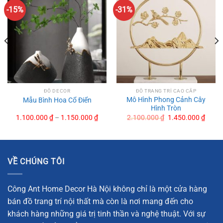
-15%
-31%
ĐỒ DECOR
ĐỒ TRANG TRÍ CAO CẤP
Mô Hình Phong Cảnh Cây
Mẫu Bình Hoa Cổ Điển
Hình Tròn
Original
Curre
1.100.000
₫
–
1.150.000
₫
2.100.000
₫
1.450.000
₫
price
price
Ốc Biển Gắn Đá Thạch Anh Cao Cấp
was:
is:
2.100.000 ₫.
1.450
Mẫu Decor Trang Trí Chim và Quả Cầu Pha Lê
VỀ CHÚNG TÔI
Mẫu Decor Đôi Chim Uyên Ương
Tượng Thiên Nga Nghệ Thuật Để Bàn
Công Ant Home Decor Hà Nội không chỉ là một cửa hàng
Lá Ginkgo Vàng
bán đồ trang trí nội thất mà còn là nơi mang đến cho
khách hàng những giá trị tinh thần và nghệ thuật. Với sự
Mô hình chim đứng trên quả cầu pha lê để bàn