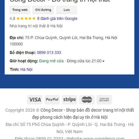
thẩm mỹ cao mà còn rất bền bỉ với thời gian. Chất liệu hợp
kim mạ sáng bóng giúp mô hình chim giữ được vẻ đẹp
như mới qua nhiều năm sử dụng. Pha lê trong suốt và lấp
lánh tạo ra sự phản chiếu ánh sáng, khiến không gian của
bạn thêm phần lung linh và sang trọng.
Copyright 2026 ©
Công Decor - Shop bán đồ decor trang trí nội thất
đẹp phong cách hiện đại uy tín ở Hà Nội
Địa chỉ: Số 75 Phố Chùa Quỳnh - P. Quỳnh Lôi - Q. Hai Bà Trưng - Hà
Nội, Việt Nam
Điện thoại: 0899.01.3333 - Website: www.congdecor.com