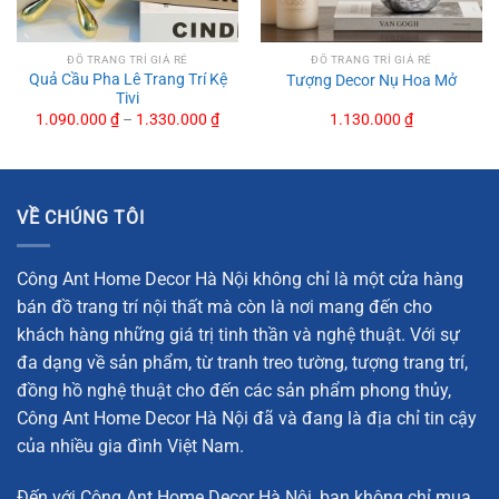
ĐỒ TRANG TRÍ GIÁ RẺ
ĐỒ TRANG TRÍ GIÁ RẺ
Quả Cầu Pha Lê Trang Trí Kệ
Tượng Decor Nụ Hoa Mở
Tivi
1.090.000
₫
–
1.330.000
₫
1.130.000
₫
Hươu Pha Lê Tài Lộc
Tượng Đầu Ngựa Tối Giản
VỀ CHÚNG TÔI
Cánh Lông Vũ Tự Do
Công Ant Home Decor Hà Nội không chỉ là một cửa hàng
Tượng Mèo Nghệ Thuật
bán đồ trang trí nội thất mà còn là nơi mang đến cho
Tượng Voi Pha Lê Biển Sâu
khách hàng những giá trị tinh thần và nghệ thuật. Với sự
đa dạng về sản phẩm, từ tranh treo tường, tượng trang trí,
Thông số chi tiết sản phẩm Kệ Sách Trang Trí
đồng hồ nghệ thuật cho đến các sản phẩm phong thủy,
Hiện Đại
Công Ant Home Decor Hà Nội đã và đang là địa chỉ tin cậy
Kích thước:
Dài 20cm x Rộng 26cm x Cao 20cm – kích
của nhiều gia đình Việt Nam.
thước lý tưởng phù hợp với nhiều vị trí khác nhau như
Đến với Công Ant Home Decor Hà Nội, bạn không chỉ mua