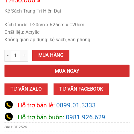
1.450.000
Kệ Sách Trang Trí Hiện Đại
Kích thước: D20cm x R26cm x C20cm
Chất liệu: Acrylic
Không gian áp dụng: kệ sách, văn phòng
Kệ Sách Trang Trí Hiện Đại quantity
MUA HÀNG
MUA NGAY
TƯ VẤN ZALO
TƯ VẤN FACEBOOK
Hỗ trợ bán lẻ:
0899.01.3333
Hỗ trợ bán buôn:
0981.926.629
SKU:
CD2526