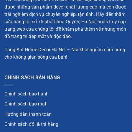
bàn làm việc, kệ sách, giá để tài liệu hay các không gian
được những sản phẩm decor chất lượng cao mà còn được
nhỏ hẹp.
trải nghiệm dịch vụ chuyên nghiệp, tận tình. Hãy đến thăm
Chất liệu:
Acrylic trong suốt cao cấp – vừa mang lại vẻ
cửa hàng tại số 75 phố Chùa Quỳnh, Hà Nội, hoặc truy cập
đẹp thanh thoát, hiện đại, vừa có độ bền vượt trội,
trang web của chúng tôi để khám phá thêm về những món
chống trầy xước và dễ dàng vệ sinh.
đồ trang trí đẹp mắt và độc đáo.
Không gian áp dụng:
Phù hợp với văn phòng, phòng đọc
Công Ant Home Decor Hà Nội – Nơi khơi nguồn cảm hứng
sách, phòng khách, hoặc bất kỳ không gian nào cần sự
cho không gian sống của bạn!
gọn gàng và thẩm mỹ cao.
Thiết kế tối giản – sự hòa quyện hoàn hảo
giữa thẩm mỹ và công năng
CHÍNH SÁCH BÁN HÀNG
Điểm nhấn nổi bật của sản phẩm chính là phong cách thiết
Chính sách bảo hành
kế tối giản, rất phù hợp với xu hướng nội thất hiện đại. Kệ
sách có thiết kế vuông vức, tinh gọn với phần thân trong
Chính sách bảo mật
suốt được làm từ acrylic kết hợp với chân đế đá trắng tạo
Hướng dẫn thanh toán
nên một tổng thể hài hòa, sang trọng nhưng không kém
Chính sách đổi & trả hàng
phần trẻ trung.