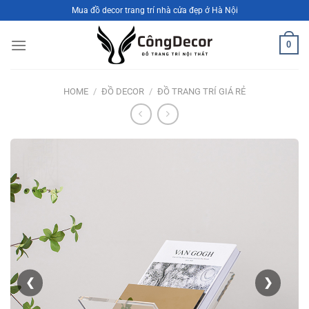
Bỏ
Mua đồ decor trang trí nhà cửa đẹp ở Hà Nội
qua
nội
0
dung
HOME
/
ĐỒ DECOR
/
ĐỒ TRANG TRÍ GIÁ RẺ
❮
❯