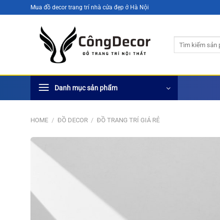
Bỏ
Mua đồ decor trang trí nhà cửa đẹp ở Hà Nội
qua
nội
Search
dung
for:
Danh mục sản phẩm
HOME
/
ĐỒ DECOR
/
ĐỒ TRANG TRÍ GIÁ RẺ