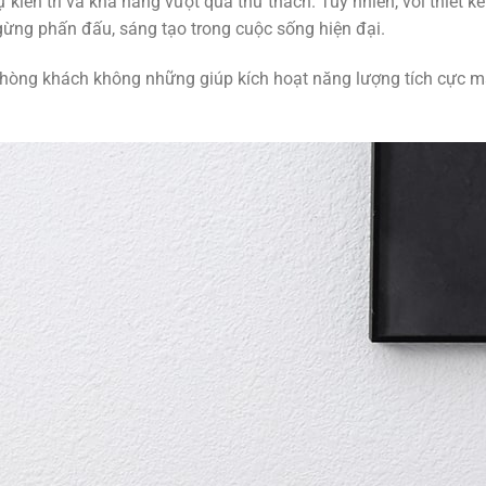
iên trì và khả năng vượt qua thử thách. Tuy nhiên, với thiết kế 
ngừng phấn đấu, sáng tạo trong cuộc sống hiện đại.
phòng khách không những giúp kích hoạt năng lượng tích cực mà