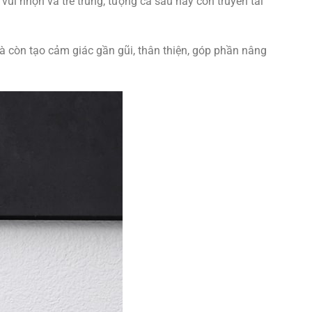
vui nhộn và trẻ trung, tượng cá sấu này còn truyền tải
 còn tạo cảm giác gần gũi, thân thiện, góp phần nâng