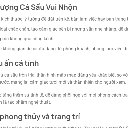
 Tượng Cá Sấu Vui Nhộn
h thước lý tưởng để đặt trên kệ, bàn làm việc hay bàn trang tr
loại chắc chắn, tạo cảm giác bền bỉ nhưng vẫn nhẹ nhàng, dễ d
g mà không quá cồng kềnh.
ều không gian decor đa dạng, từ phòng khách, phòng làm việc đ
 ấn cá tính
ú cá sấu tròn trịa, thân hình mập mạp đáng yêu khác biệt so v
hước, mang lại cảm giác tươi mới và thân thiện cho người xem.
 tăng thêm sự tinh tế, dễ dàng phối hợp với mọi phong cách trang
 là tác phẩm nghệ thuật.
phong thủy và trang trí