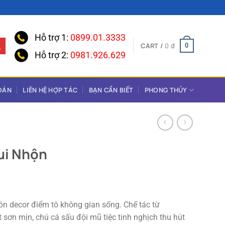
Hỗ trợ 1:
0899.01.3333
CART /
0
₫
0
Hỗ trợ 2:
0981.926.629
OÁN
LIÊN HỆ HỢP TÁC
BẠN CẦN BIẾT
PHONG THỦY
ui Nhộn
ón decor điểm tô không gian sống. Chế tác từ
 sơn mịn, chú cá sấu đội mũ tiệc tinh nghịch thu hút