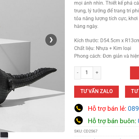
mọi ánh nhìn. Thiết kế phá cá
trung, lý tưởng để trang trí 
tỏa năng lượng tích cực, khơ
hàng ngày.
❯
Kích thước: D54.5cm x R13c
Chất liệu: Nhựa + Kim loại
Phong cách: Đơn giản và hiệ
Tượng Cá Sấu Vui Nhộn quantity
TƯ VẤN ZALO
TƯ
Hỗ trợ bán lẻ:
089
Hỗ trợ bán buôn:
SKU:
CD2567