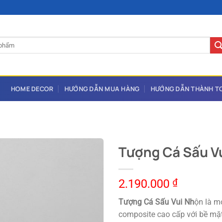
HOME DECOR
HƯỚNG DẪN MUA HÀNG
HƯỚNG DẪN THÀNH T
Tượng Cá Sấu V
2.190.000
₫
Tượng Cá Sấu Vui Nh
ộn là m
composite cao cấp với bề mặt