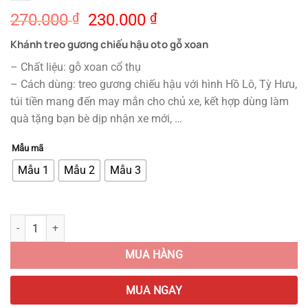
Original
Current
270.000
₫
230.000
₫
price
price
Khánh treo gương chiếu hậu oto gỗ xoan
was:
is:
270.000 ₫.
230.000 ₫.
– Chất liệu: gỗ xoan cổ thụ
– Cách dùng: treo gương chiếu hậu với hình Hồ Lô, Tỳ Hưu,
túi tiền mang đến may mắn cho chủ xe, kết hợp dùng làm
quà tặng bạn bè dịp nhận xe mới, …
Mẫu mã
Mẫu 1
Mẫu 2
Mẫu 3
Khánh treo gương chiếu hậu oto gỗ xoan quantity
MUA HÀNG
MUA NGAY