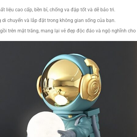
ất liệu cao cấp, bền bỉ, chống va đập tốt và dễ bảo trì.
di chuyển và lắp đặt trong không gian sống của bạn.
ồi trên mặt trăng, mang lại vẻ đẹp độc đáo và ngộ nghĩnh cho