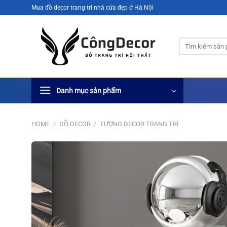
Bỏ
Mua đồ decor trang trí nhà cửa đẹp ở Hà Nội
qua
nội
Search
dung
for:
Danh mục sản phẩm
HOME
/
ĐỒ DECOR
/
TƯỢNG DECOR TRANG TRÍ