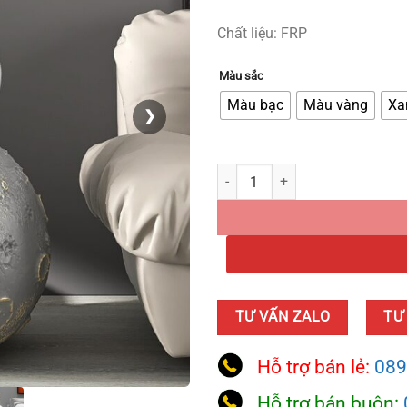
Chất liệu: FRP
Màu sắc
Màu bạc
Màu vàng
Xa
❯
Phi Hành Gia Nhí Ngồi Trên Mặt T
TƯ VẤN ZALO
TƯ
Hỗ trợ bán lẻ:
089
Hỗ trợ bán buôn: