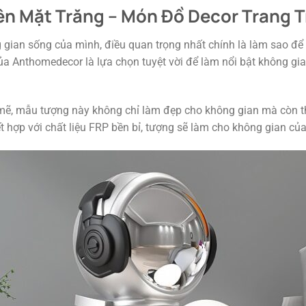
rên Mặt Trăng – Món Đồ Decor Trang 
g gian sống của mình, điều quan trọng nhất chính là làm sao đ
của Anthomedecor là lựa chọn tuyệt vời để làm nổi bật không g
mẽ, mẫu tượng này không chỉ làm đẹp cho không gian mà còn th
t hợp với chất liệu FRP bền bỉ, tượng sẽ làm cho không gian của