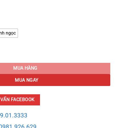
nh ngọc
răng quantity
MUA HÀNG
MUA NGAY
 VẤN FACEBOOK
9.01.3333
0981.926.629