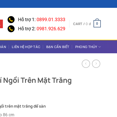
Hỗ trợ 1:
0899.01.3333
CART /
0
₫
0
Hỗ trợ 2:
0981.926.629
OÁN
LIÊN HỆ HỢP TÁC
BẠN CẦN BIẾT
PHONG THỦY
í Ngồi Trên Mặt Trăng
gồi trên mặt trăng để sàn
ao 86 cm