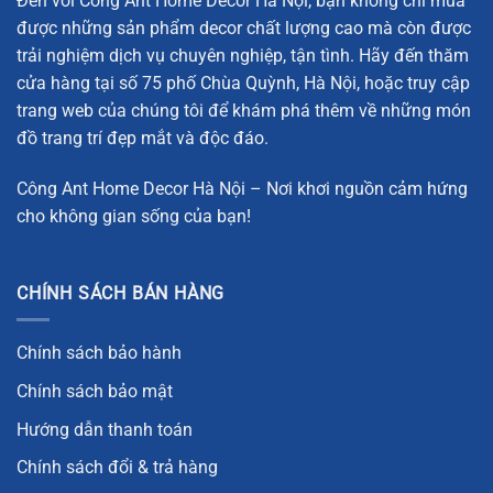
Đến với Công Ant Home Decor Hà Nội, bạn không chỉ mua
Trọng lượng:
4.6kg
được những sản phẩm decor chất lượng cao mà còn được
trải nghiệm dịch vụ chuyên nghiệp, tận tình. Hãy đến thăm
Với thiết kế tinh xảo và kích thước hợp lý, tượng gà trống
cửa hàng tại số 75 phố Chùa Quỳnh, Hà Nội, hoặc truy cập
vàng là một sản phẩm phong thủy lý tưởng để trưng bày ở
trang web của chúng tôi để khám phá thêm về những món
phòng khách, bàn làm việc hay các không gian cần sự may
đồ trang trí đẹp mắt và độc đáo.
mắn, tài lộc.
Đặc Điểm Nổi Bật của Tượng Gà Trống Vàng
Công Ant Home Decor Hà Nội – Nơi khơi nguồn cảm hứng
cho không gian sống của bạn!
Tượng gà trống vàng không chỉ là một món đồ trang trí
đẹp mắt mà còn mang lại nhiều lợi ích phong thủy cho gia
chủ. Dưới đây là những đặc điểm nổi bật của sản phẩm
CHÍNH SÁCH BÁN HÀNG
này:
Chính sách bảo hành
Thiết kế tỉ mỉ:
Tượng gà trống vàng được chế tác với
các chi tiết tỉ mỉ từ bộ lông, cánh cho đến phần mỏ và
Chính sách bảo mật
chân, tất cả đều được hoàn thiện một cách sắc nét.
Hướng dẫn thanh toán
Những đường nét, màu sắc đều được chăm chút để
Chính sách đổi & trả hàng
mang lại vẻ đẹp hoàn hảo cho sản phẩm.