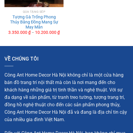
QÙA TẶNG SẾP
Tượng Gà Trống Phong
Thủy Bằng Đồng Mang Sự
May Mắn
3.350.000
₫
–
10.200.000
₫
Tượng Gà Trống Phong Thủy Bằng Đồng Mang Sự May
Mắn
Tượng gà trống vàng được làm bằng đồng
VỀ CHÚNG TÔI
Thông Tin Về Sản Phẩm Tượng Gà Trống Vàng
Công Ant Home Decor Hà Nội không chỉ là một cửa hàng
Tượng gà trống vàng được chế tác từ đồng nguyên chất,
bán đồ trang trí nội thất mà còn là nơi mang đến cho
nổi bật với sự tỉ mỉ trong từng chi tiết. Sản phẩm mang đến
khách hàng những giá trị tinh thần và nghệ thuật. Với sự
không chỉ giá trị thẩm mỹ mà còn là một vật phẩm phong
đa dạng về sản phẩm, từ tranh treo tường, tượng trang trí,
thủy tuyệt vời. Dưới đây là thông tin chi tiết về sản phẩm:
đồng hồ nghệ thuật cho đến các sản phẩm phong thủy,
Công Ant Home Decor Hà Nội đã và đang là địa chỉ tin cậy
Kích thước:
D30cm x R20cm x C34cm
của nhiều gia đình Việt Nam.
Chất liệu:
Đồng nguyên chất