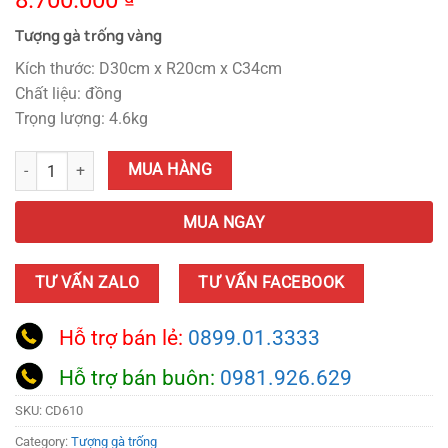
8.700.000
Tượng gà trống vàng
Kích thước: D30cm x R20cm x C34cm
Chất liệu: đồng
Trọng lượng: 4.6kg
Tượng Gà Trống Giáp Đồng quantity
MUA HÀNG
MUA NGAY
TƯ VẤN ZALO
TƯ VẤN FACEBOOK
Hỗ trợ bán lẻ:
0899.01.3333
Hỗ trợ bán buôn:
0981.926.629
SKU:
CD610
Category:
Tượng gà trống