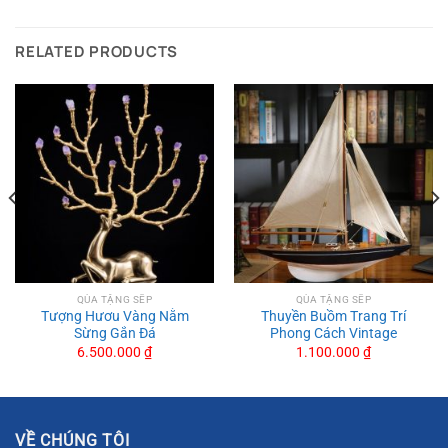
RELATED PRODUCTS
QÙA TẶNG SẾP
QÙA TẶNG SẾP
Tượng Hươu Vàng Nằm
Thuyền Buồm Trang Trí
Sừng Gắn Đá
Phong Cách Vintage
6.500.000
₫
1.100.000
₫
VỀ CHÚNG TÔI