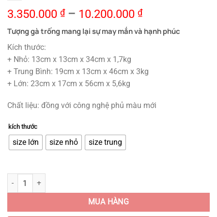
3.350.000
₫
–
10.200.000
₫
Tượng gà trống mang lại sự may mắn và hạnh phúc
Kích thước:
+ Nhỏ: 13cm x 13cm x 34cm x 1,7kg
+ Trung Bình: 19cm x 13cm x 46cm x 3kg
+ Lớn: 23cm x 17cm x 56cm x 5,6kg
Chất liệu: đồng với công nghệ phủ màu mới
kích thước
size lớn
size nhỏ
size trung
Tượng Gà Trống Phong Thủy Bằng Đồng Mang Sự May Mắn quantity
MUA HÀNG