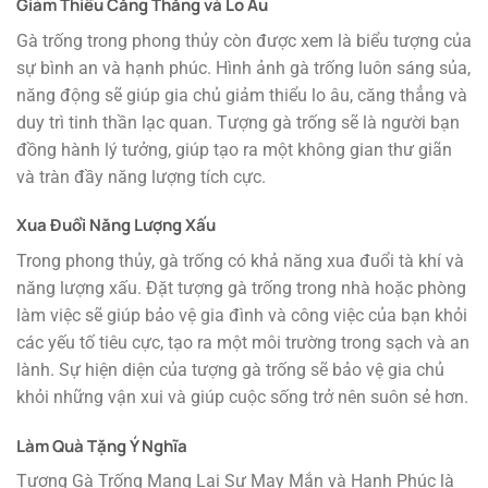
Giảm Thiểu Căng Thẳng và Lo Âu
Gà trống trong phong thủy còn được xem là biểu tượng của
sự bình an và hạnh phúc. Hình ảnh gà trống luôn sáng sủa,
năng động sẽ giúp gia chủ giảm thiểu lo âu, căng thẳng và
duy trì tinh thần lạc quan. Tượng gà trống sẽ là người bạn
đồng hành lý tưởng, giúp tạo ra một không gian thư giãn
và tràn đầy năng lượng tích cực.
Xua Đuổi Năng Lượng Xấu
Trong phong thủy, gà trống có khả năng xua đuổi tà khí và
năng lượng xấu. Đặt tượng gà trống trong nhà hoặc phòng
làm việc sẽ giúp bảo vệ gia đình và công việc của bạn khỏi
các yếu tố tiêu cực, tạo ra một môi trường trong sạch và an
lành. Sự hiện diện của tượng gà trống sẽ bảo vệ gia chủ
khỏi những vận xui và giúp cuộc sống trở nên suôn sẻ hơn.
Làm Quà Tặng Ý Nghĩa
Tượng Gà Trống Mang Lại Sự May Mắn và Hạnh Phúc là