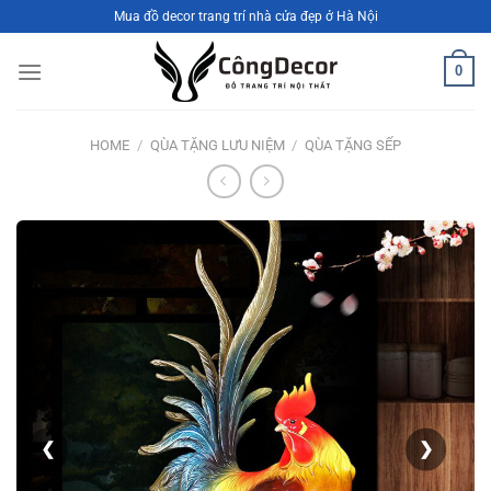
Bỏ
Mua đồ decor trang trí nhà cửa đẹp ở Hà Nội
qua
nội
0
dung
HOME
/
QÙA TẶNG LƯU NIỆM
/
QÙA TẶNG SẾP
❮
❯