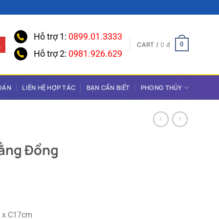
Hỗ trợ 1:
0899.01.3333
CART /
0
₫
0
Hỗ trợ 2:
0981.926.629
OÁN
LIÊN HỆ HỢP TÁC
BẠN CẦN BIẾT
PHONG THỦY
Bằng Đồng
m x C17cm