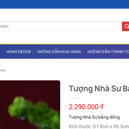
HOME DECOR
HƯỚNG DẪN MUA HÀNG
HƯỚNG DẪN THÀNH T
ỒNG
Tượng Nhà Sư 
2.290.000
₫
Tượng Nhà Sư bằng đồng
Kích thước: D7.8cm x R6.5c